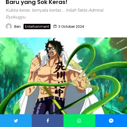
Baru yang Sok Keras!
Kukira keras, ternyata kertas ... Inilah fakta Admiral
Ryokugyu
Ben
Entertainment
3 October 2024