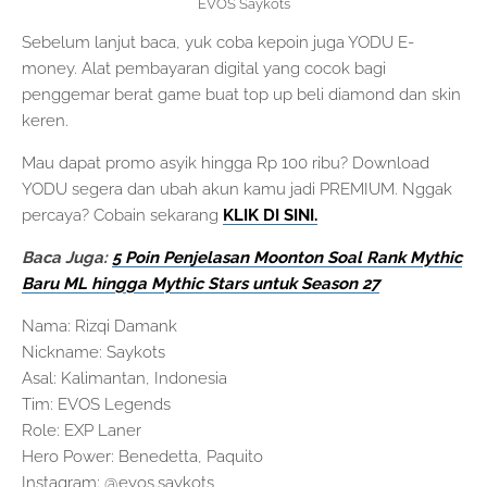
EVOS Saykots
Sebelum lanjut baca, yuk coba kepoin juga YODU E-
money. Alat pembayaran digital yang cocok bagi
penggemar berat game buat top up beli diamond dan skin
keren.
Mau dapat promo asyik hingga Rp 100 ribu? Download
YODU segera dan ubah akun kamu jadi PREMIUM. Nggak
percaya? Cobain sekarang
KLIK DI SINI.
Baca Juga:
5 Poin Penjelasan Moonton Soal Rank Mythic
Baru ML hingga Mythic Stars untuk Season 27
Nama: Rizqi Damank
Nickname: Saykots
Asal: Kalimantan, Indonesia
Tim: EVOS Legends
Role: EXP Laner
Hero Power: Benedetta, Paquito
Instagram: @evos.saykots