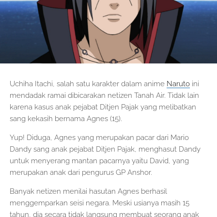
Uchiha Itachi, salah satu karakter dalam anime
Naruto
ini
mendadak ramai dibicarakan netizen Tanah Air. Tidak lain
karena kasus anak pejabat Ditjen Pajak yang melibatkan
sang kekasih bernama Agnes (15).
Yup! Diduga, Agnes yang merupakan pacar dari Mario
Dandy sang anak pejabat Ditjen Pajak, menghasut Dandy
untuk menyerang mantan pacarnya yaitu David, yang
merupakan anak dari pengurus GP Anshor.
Banyak netizen menilai hasutan Agnes berhasil
menggemparkan seisi negara. Meski usianya masih 15
tahun, dia secara tidak langsung membuat seorang anak