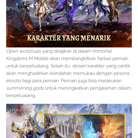
Open world
luas yang disajikan di dalam Immortal
Kingdoms M Mobile akan membangkitkan fantasi pemain
untuk berpetualang. Selain itu, desain karakter yang cantik
akan menghadirkan keindahan memukau dengan pesona
eksotis bagi para pemain. Pemain juga bisa melakukan
summoning gods
untuk meningkatkan pengalaman dalam
berpetualang.