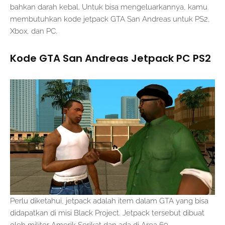
bahkan darah kebal. Untuk bisa mengeluarkannya, kamu
membutuhkan kode jetpack GTA San Andreas untuk PS2,
Xbox, dan PC.
Kode GTA San Andreas Jetpack PC PS2
Perlu diketahui, jetpack adalah item dalam GTA yang bisa
didapatkan di misi Black Project. Jetpack tersebut dibuat
oleh militer Amerik Serikat dan ada di Area 69.