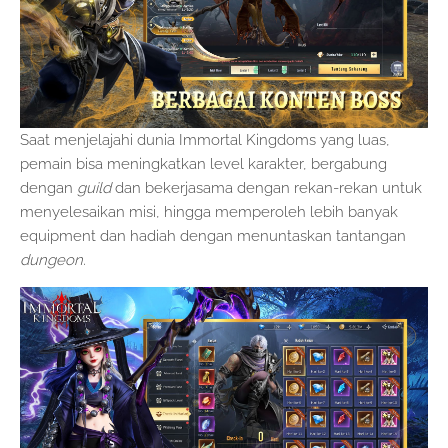
Saat menjelajahi dunia Immortal Kingdoms yang luas,
pemain bisa meningkatkan level karakter, bergabung
dengan
guild
dan bekerjasama dengan rekan-rekan untuk
menyelesaikan misi, hingga memperoleh lebih banyak
equipment dan hadiah dengan menuntaskan tantangan
dungeon
.