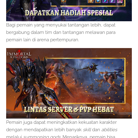
Bagi pemain yang menyukai tantangan lebih, dapat
bergabung dalam tim dan tantangan melawan para
pemain lain di arena pertempuran.
Pemain juga dapat meningkatkan kekuatan karakter
dengan mendapatkan lebih banyak
skill
dan
abilities
melalui
summoning gods
. Menariknya, pemain bisa