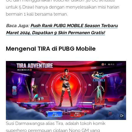
UC dan menggunakan voucher diskon 30 UC (khusus
untuk 5 Draw) hanya dengan menyelesaikan misi harian
bermain 1 kali bersama teman.
Baca Juga:
Push Rank PUBG MOBILE Season Terbaru
Maret 2024, Dapatkan 9 Skin Permanen Gratis!
Mengenal TIRA di PUBG Mobile
Susi Darmawangsa alias Tira, adalah tokoh komik
superhero perempuan ciptaan Nono GM yang