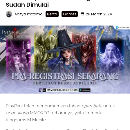
Sudah Dimulai
Aditya Pratama
Berita
Games
26 March 2024
PlayPark telah mengumumkan tahap
open beta
untuk
open world
MMORPG terbarunya, yaitu Immortal
Kingdoms M Mobile.