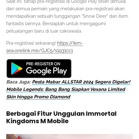
Saat ini, tahap pra-registrasi di Google Play telah dimulai
dan semua pemain yang melakukan pra-registrasi akan
mendapatkan sebuah tunggangan “Snow Deer” dan item
fantastis lainnya. Bersiaplah untuk mengagumi
petualangan baru di luar cakrawala.
Pra-registrasi sekarang!
https://ikm-
sea.onelink.me/GJC5/s1g31cc1
Baca Juga:
Pesta Mabar ALLSTAR 2024 Segera Digelar!
Mobile Legends: Bang Bang Siapkan Vexana Limited
Skin hingga Promo Diamond
Berbagai Fitur Unggulan Immortal
Kingdoms M Mobile