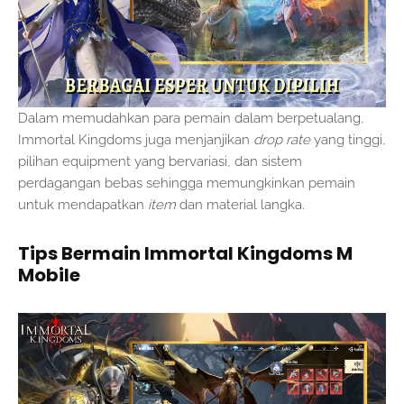
Dalam memudahkan para pemain dalam berpetualang,
Immortal Kingdoms juga menjanjikan
drop rate
yang tinggi,
pilihan equipment yang bervariasi, dan sistem
perdagangan bebas sehingga memungkinkan pemain
untuk mendapatkan
item
dan material langka.
Tips Bermain Immortal Kingdoms M
Mobile