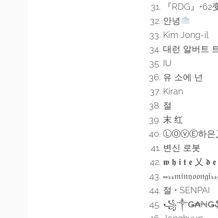
『RDG』+62
안녕
Kim Jong-il
대런 알버트 
IU
유 소에 넌
Kiran
절
末 红
ⓁⓄⓥⒺ하은
변신 로봇
𝖜 𝖍 𝖎 𝖙 𝖊 乂 𝖉 𝖊 
𝆗𝂳𝔪𝔦𝔫𝔶𝔬𝔬𝔫𝔤𝔦𝂳
절 • SENPAI
꧁༒Ǥ₳₦Ǥ