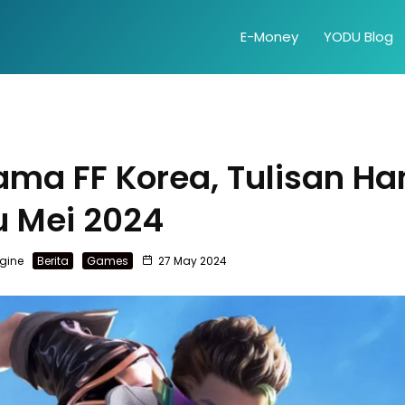
E-Money
YODU Blog
ama FF Korea, Tulisan Ha
u Mei 2024
gine
Berita
Games
27 May 2024