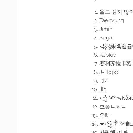
울고 싶지 않
Taehyung
Jimin
Suga
꧁ঔৣ☬흑염룡
Kookie
赛啊苏拉卡慕
J-Hope
RM
Jin
꧁༺ᯓᏦoͥя℮ͣαͫ
호좋ㄴㅎㄴ
오빠
★꧁༒☆•฿ŁȺ
사랑해 어빠