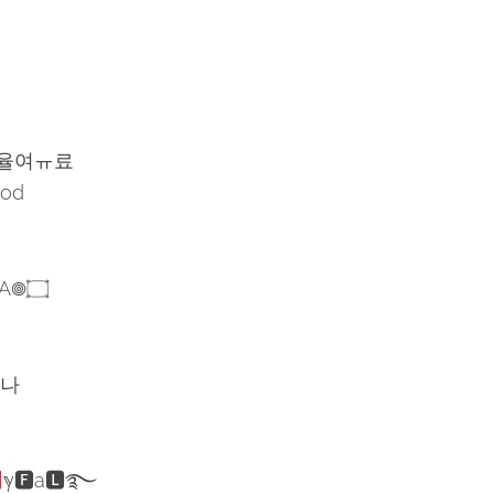
율여ㅠ료
od
PJ么۝𖣠NINJA𖣠۝
이나
ℽ🅵a🅻࿐