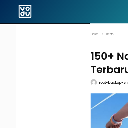
Home
Berita
150+ N
Terbar
root-backup-en