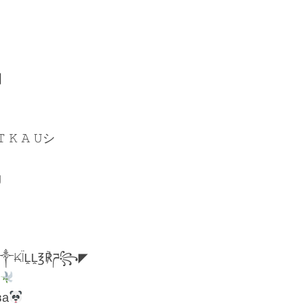
이
 𝚃 𝙺 𝙰 𝚄シ
g
༒₭ÏḼḼ℥℟ཌ꧂◤
ва