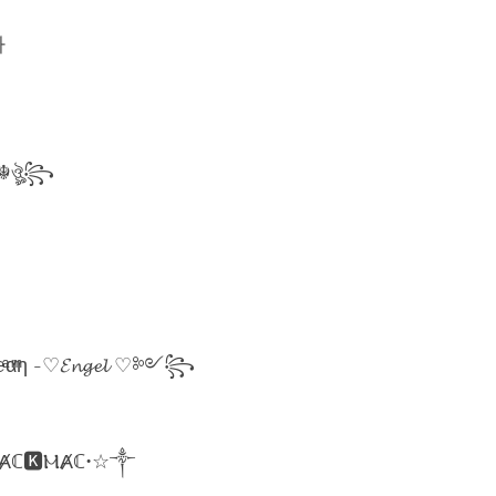
아
☬ঔৣ꧂
η -♡𝓔𝓷𝓰𝓮𝓵 ♡༻꧂
ℂ🅺ⲘȺℂ•☆༒