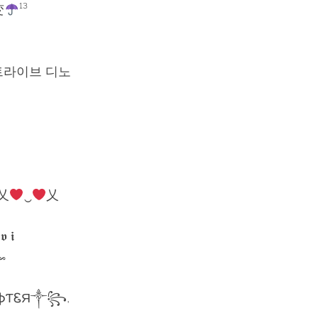
变
¹³
트라이브 디노
乂
‿
乂
𝖛 𝖎
𝆘
ֆƬᏋЯ༒꧂,