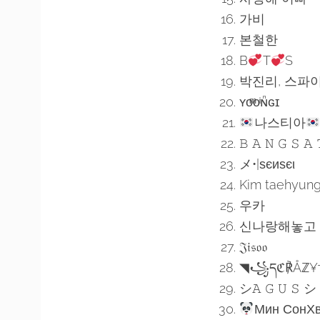
가비
본철한
B
T
S
박진리, 스파
ʏᴏͫᴏͥɴᷠɢɪ
나스티아
𝙱 𝙰 𝙽 𝙶 𝚂 𝙰
メ•|ѕєиѕєι
Kim taehyun
우카
신나랑해놓고
𝔍𝔦𝔰𝔬𝔬
◥꧁དℭ℟Åℤ¥
シ𝙰 𝙶 𝚄 𝚂 シ
Мин СонХ