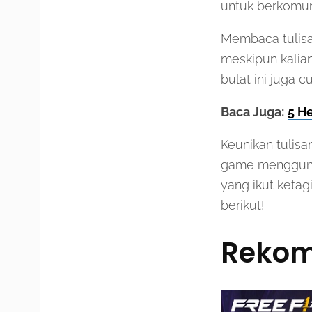
untuk berkomun
Membaca tulisan
meskipun kalian
bulat ini juga 
Baca Juga:
5 H
Keunikan tulis
game menggunak
yang ikut keta
berikut!
Rekom