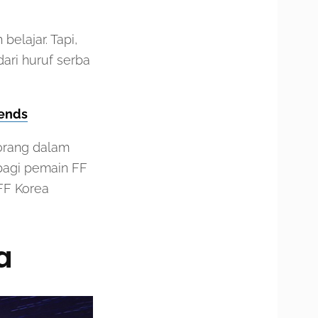
elajar. Tapi,
ari huruf serba
gends
-orang dalam
bagi pemain FF
FF Korea
a