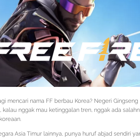
agi mencari nama FF berbau Korea? Negeri Gingseng i
a, kalau nggak mau ketinggalan tren, nggak ada sala
koreaan.
egara Asia Timur lainnya, punya huruf abjad sendiri y