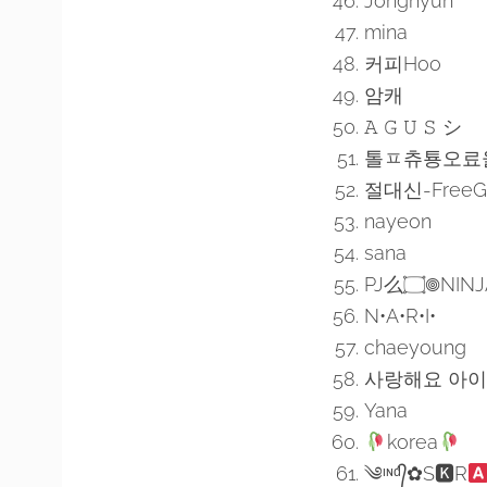
Jonghyun
mina
커피Hoo
암캐
𝙰 𝙶 𝚄 𝚂 シ
톨ㅍ츄툥오료
절대신-FreeG
nayeon
sana
N•A•R•I•
chaeyoung
사랑해요 아
Yana
korea
༄ᶦᶰᵈ᭄✿S🅺R