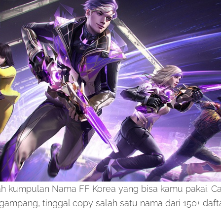
alah kumpulan Nama FF Korea yang bisa kamu pakai. C
mpang, tinggal copy salah satu nama dari 150+ dafta