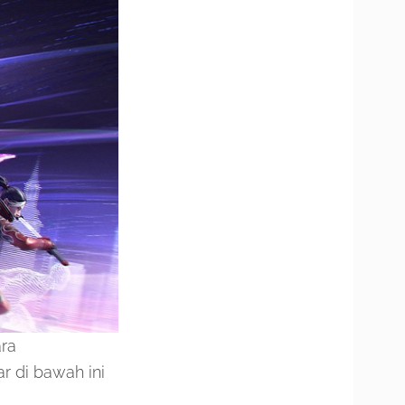
ara
r di bawah ini