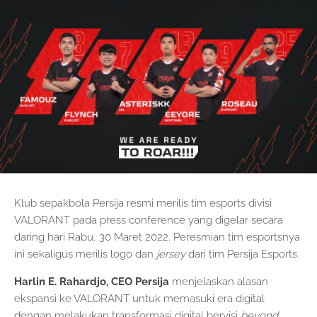
Klub sepakbola Persija resmi merilis tim esports divisi
VALORANT pada press conference yang digelar secara
daring hari Rabu, 30 Maret 2022. Peresmian tim esportsnya
ini sekaligus merilis logo dan
jersey
dari tim Persija Esports.
Harlin E. Rahardjo,
CEO Persija
menjelaskan alasan
ekspansi ke VALORANT untuk memasuki era digital
dengan melakukan transformasi digital bervisi
beyond