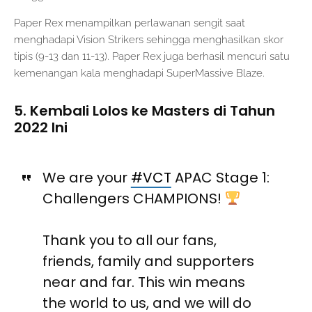
Paper Rex menampilkan perlawanan sengit saat
menghadapi Vision Strikers sehingga menghasilkan skor
tipis (9-13 dan 11-13). Paper Rex juga berhasil mencuri satu
kemenangan kala menghadapi SuperMassive Blaze.
5. Kembali Lolos ke Masters di Tahun
2022 Ini
We are your
#VCT
APAC Stage 1:
Challengers CHAMPIONS!
Thank you to all our fans,
friends, family and supporters
near and far. This win means
the world to us, and we will do