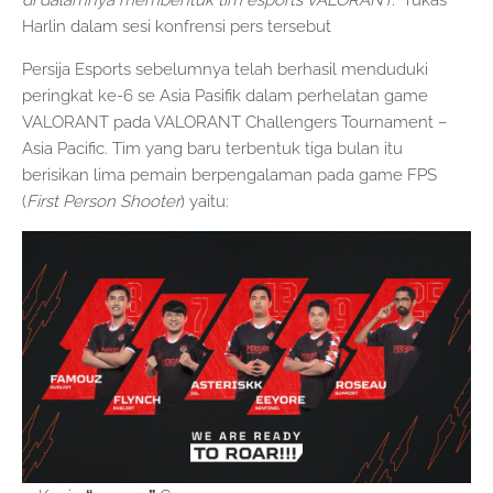
Harlin dalam sesi konfrensi pers tersebut
Persija Esports sebelumnya telah berhasil menduduki
peringkat ke-6 se Asia Pasifik dalam perhelatan game
VALORANT pada VALORANT Challengers Tournament –
Asia Pacific. Tim yang baru terbentuk tiga bulan itu
berisikan lima pemain berpengalaman pada game FPS
(
First Person Shooter
) yaitu: