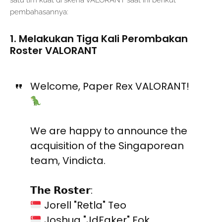
pembahasannya:
1. Melakukan Tiga Kali Perombakan
Roster VALORANT
Welcome, Paper Rex VALORANT!
We are happy to announce the
acquisition of the Singaporean
team, Vindicta.
𝗧𝗵𝗲 𝗥𝗼𝘀𝘁𝗲𝗿:
Jorell "Retla" Teo
Joshua "JdFaker" Fok