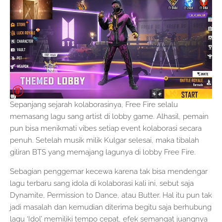
Sepanjang sejarah kolaborasinya, Free Fire selalu
memasang lagu sang artist di lobby game. Alhasil, pemain
pun bisa menikmati vibes setiap event kolaborasi secara
penuh. Setelah musik milik Kulgar selesai, maka tibalah
giliran BTS yang memajang lagunya di lobby Free Fire.
Sebagian penggemar kecewa karena tak bisa mendengar
lagu terbaru sang idola di kolaborasi kali ini, sebut saja
Dynamite, Permission to Dance, atau Butter. Hal itu pun tak
jadi masalah dan kemudian diterima begitu saja berhubung
lagu ‘Idol’ memiliki tempo cepat, efek semangat juangnya