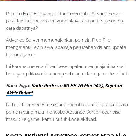
Pemain
Free Fire
yang tertarik mencoba Advace Server
pasti lagi kelabakan cari kode aktivasi, mau tahu gimana
cara dapatnya?
Advance Server memungkinkan pemain Free Fire
mengetahui lebih awal apa saja perubahan dalam update
terbaru game.
Ini karena mereka diberi kesempatan menjelajahi hal-hal
baru yang ditawarkan pengembang dalam game tersebut.
Baca Juga:
Kode Redeem MLBB 26 Mei 2023, Kejutan
Akhir Bulan!
Nah, kali ini Free Fire sedang membuka registasi bagi para
pemain yang mau mencoba Advance Server, agar bisa
masuk ke game, kamu butuh kode aktivasi.
Kode Aktivasi Advance Server Free Fire