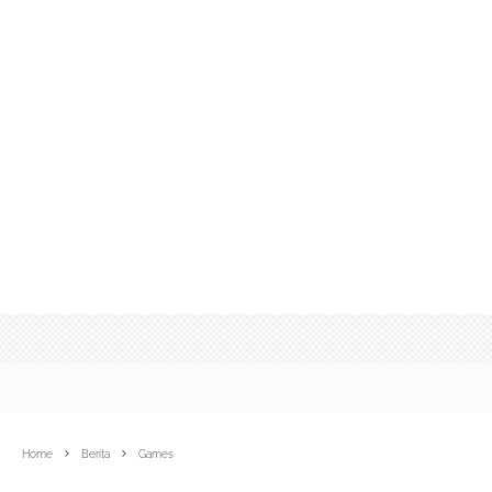
Home
Berita
Games