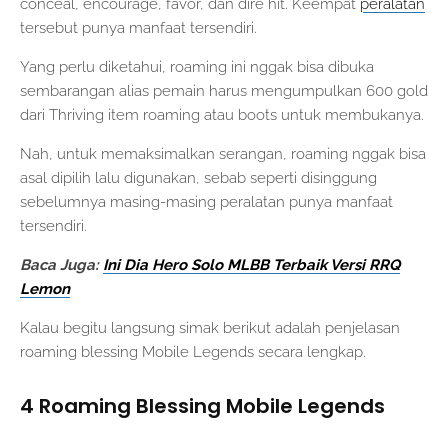
conceal, encourage, favor, dan dire hit. Keempat
peralatan
tersebut punya manfaat tersendiri.
Yang perlu diketahui, roaming ini nggak bisa dibuka
sembarangan alias pemain harus mengumpulkan 600 gold
dari Thriving item roaming atau boots untuk membukanya.
Nah, untuk memaksimalkan serangan, roaming nggak bisa
asal dipilih lalu digunakan, sebab seperti disinggung
sebelumnya masing-masing peralatan punya manfaat
tersendiri.
Baca Juga:
Ini Dia Hero Solo MLBB Terbaik Versi RRQ
Lemon
Kalau begitu langsung simak berikut adalah penjelasan
roaming blessing Mobile Legends secara lengkap.
4 Roaming Blessing Mobile Legends