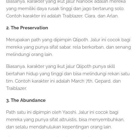
Biasanya, karakter yang ikut jalur Nanook adalah mereka
yang memiliki daya rusak tinggi dan jago bertarung solo.
Contoh karakter ini adalah Traiblazer, Ciara, dan Arlan.
2. The Preservation
Merupakan path yang dipimpin Qlipoth. Jalur ini cocok bagi
mereka yang punya sifat sabar, rela berkorban, dan senang
melindungi orang lain.
Biasanya, karakter yang ikut jalur Qlipoth punya skill
bertahan hidup yang tinggi dan bisa melindungi rekan satu
tim. Contoh karakter ini adalah March 7th, Gepard, dan
Traiblazer.
3. The Abundance
Path satu ini dipimpin oleh Yaoshi. Jalur ini cocok bagi
mereka yang punya sifat altruistis, bisa menyembuhkan,
dan selalu mendahulukan kepentingan orang lain.