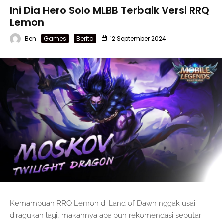
Ini Dia Hero Solo MLBB Terbaik Versi RRQ
Lemon
Ben
Games
Berita
12 September 2024
Kemampuan RRQ Lemon di Land of Dawn nggak usai
diragukan lagi, makannya apa pun rekomendasi seputar