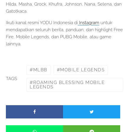
Hilda, Masha, Grock, Khufra, Johnson, Nana, Selena, dan
Gatotkaca.
Ikuti kanal resmi YODU Indonesia di
Instagram
untuk
mendapatkan seluruh berita, panduan, dan highlight Free
Fire, Mobile Legends, dan PUBG Mobile, atau game
lainnya.
MLBB
MOBILE LEGENDS
TAGS
ROAMING BLESSING MOBILE
LEGENDS