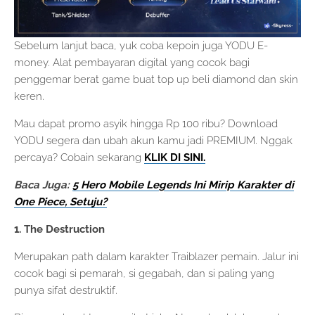
Sebelum lanjut baca, yuk coba kepoin juga YODU E-
money. Alat pembayaran digital yang cocok bagi
penggemar berat game buat top up beli diamond dan skin
keren.
Mau dapat promo asyik hingga Rp 100 ribu? Download
YODU segera dan ubah akun kamu jadi PREMIUM. Nggak
percaya? Cobain sekarang
KLIK DI SINI.
Baca Juga:
5 Hero Mobile Legends Ini Mirip Karakter di
One Piece, Setuju?
1. The Destruction
Merupakan path dalam karakter Traiblazer pemain. Jalur ini
cocok bagi si pemarah, si gegabah, dan si paling yang
punya sifat destruktif.