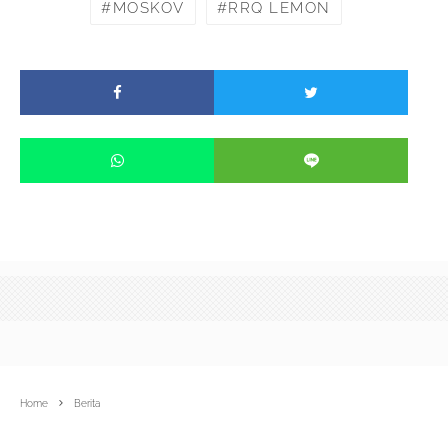
MOSKOV
RRQ LEMON
Home
Berita