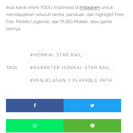
Ikuti kanal resmi YODU Indonesia di
Instagram
untuk
mendapatkan seluruh berita, panduan, dan highlight Free
Fire, Mobile Legends, dan PUBG Mobile, atau game
lainnya.
HONKAI: STAR RAIL
KARAKTER HONKAI: STAR RAIL
TAGS
PENJELASAN 7 PLAYABLE PATH