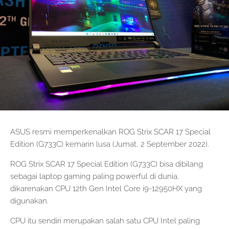
ASUS resmi memperkenalkan ROG Strix SCAR 17 Special
Edition (G733C) kemarin lusa (Jumat, 2 September 2022).
ROG Strix SCAR 17 Special Edition (G733C) bisa dibilang
sebagai laptop gaming paling powerful di dunia,
dikarenakan CPU 12th Gen Intel Core i9-12950HX yang
digunakan.
CPU itu sendiri merupakan salah satu CPU Intel paling