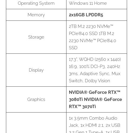
Operating System
Windows 11 Home
Memory
2x16GB LPDDR5
2TB M.2 2230 NVMe™
PCIe®4.0 SSD 1TB M.2
Storage
2230 NVMe™ PCIe®4.0
SSD
17.3”, WQHD (2560 x 1440)
16:9, 100% DCI-P3, 240Hz
Display
3ms, Adaptive Sync, Mux
Switch, Dolby Vision
NVIDIA® GeForce RTX™
Graphics
3080Ti
NVIDIA® GeForce
RTX™ 3070Ti
1x 3.5mm Combo Audio
Jack, 1x HDMI 2.1, 2x USB
3.2 Gen 1 Type-A, 1x USB