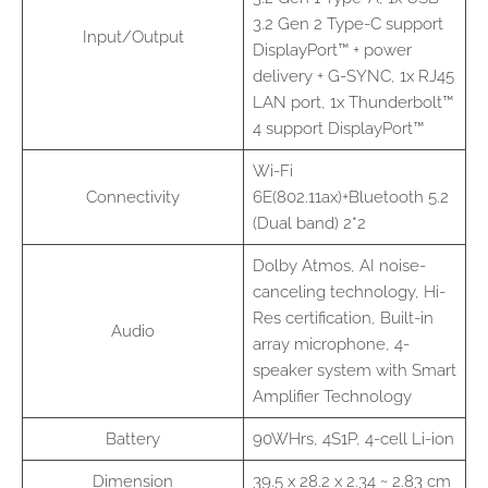
3.2 Gen 2 Type-C support
Input/Output
DisplayPort™ + power
delivery + G-SYNC, 1x RJ45
LAN port, 1x Thunderbolt™
4 support DisplayPort™
Wi-Fi
Connectivity
6E(802.11ax)+Bluetooth 5.2
(Dual band) 2*2
Dolby Atmos, AI noise-
canceling technology, Hi-
Res certification, Built-in
Audio
array microphone, 4-
speaker system with Smart
Amplifier Technology
Battery
90WHrs, 4S1P, 4-cell Li-ion
Dimension
39.5 x 28.2 x 2.34 ~ 2.83 cm