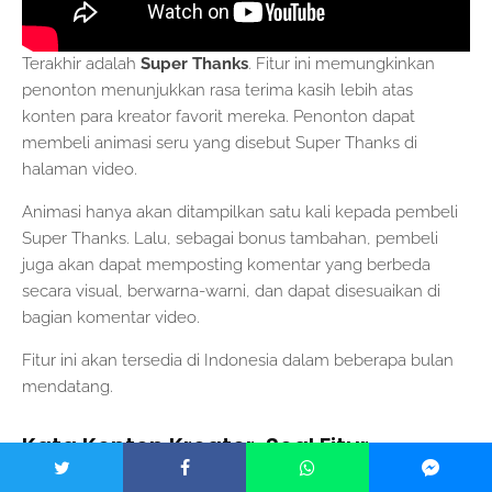
Terakhir adalah
Super Thanks
. Fitur ini memungkinkan
penonton menunjukkan rasa terima kasih lebih atas
konten para kreator favorit mereka. Penonton dapat
membeli animasi seru yang disebut Super Thanks di
halaman video.
Animasi hanya akan ditampilkan satu kali kepada pembeli
Super Thanks. Lalu, sebagai bonus tambahan, pembeli
juga akan dapat memposting komentar yang berbeda
secara visual, berwarna-warni, dan dapat disesuaikan di
bagian komentar video.
Fitur ini akan tersedia di Indonesia dalam beberapa bulan
mendatang.
Kata Konten Kreator, Soal Fitur
Monetisasi Terbaru YouTube