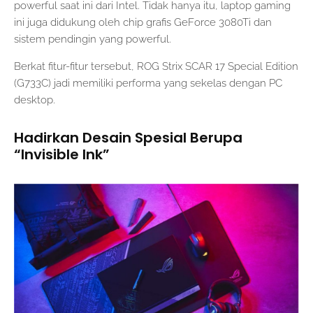
powerful saat ini dari Intel. Tidak hanya itu, laptop gaming
ini juga didukung oleh chip grafis GeForce 3080Ti dan
sistem pendingin yang powerful.
Berkat fitur-fitur tersebut, ROG Strix SCAR 17 Special Edition
(G733C) jadi memiliki performa yang sekelas dengan PC
desktop.
Hadirkan Desain Spesial Berupa
“Invisible Ink”