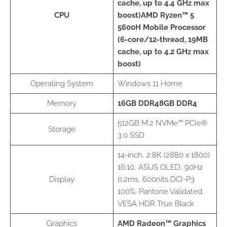
cache, up to 4.4 GHz max
CPU
boost)
AMD Ryzen™ 5
5600H Mobile Processor
(6-core/12-thread, 19MB
cache, up to 4.2 GHz max
boost)
Operating System
Windows 11 Home
Memory
16GB DDR4
8GB DDR4
512GB M.2 NVMe™ PCIe®
Storage
3.0 SSD
14-inch, 2.8K (2880 x 1800)
16:10, ASUS OLED, 90Hz
Display
0.2ms, 600nits,DCI-P3
100%, Pantone Validated,
VESA HDR True Black
Graphics
AMD Radeon™ Graphics