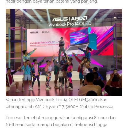
hadir dengan daya tahan baterai yang panjang.
Varian tertinggi Vivobook Pro 14 OLED (M3400) akan
ditenagai oleh AMD Ryzen™ 7 5800H Mobile Processor.
Prosesor tersebut menggunakan konfigurasi 8-core dan
16-thread serta mampu berjalan di frekuensi hingga