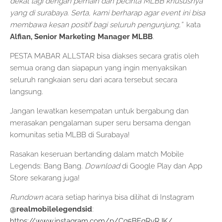
dekat lagi dengan pemain dan pecinta MLBB khususnya
yang di surabaya. Serta, kami berharap agar event ini bisa
membawa kesan positif bagi seluruh pengunjung,”
kata
Alfian, Senior Marketing Manager MLBB
.
PESTA MABAR ALLSTAR bisa diakses secara gratis oleh
semua orang dan siapapun yang ingin menyaksikan
seluruh rangkaian seru dari acara tersebut secara
langsung.
Jangan lewatkan kesempatan untuk bergabung dan
merasakan pengalaman super seru bersama dengan
komunitas setia MLBB di Surabaya!
Rasakan keseruan bertanding dalam match Mobile
Legends: Bang Bang.
Download
di Google Play dan App
Store sekarang juga!
Rundown
acara setiap harinya bisa dilihat di Instagram
@realmobilelegendsid
:
https://www.instagram.com/p/Cq5BEgRvRJK/