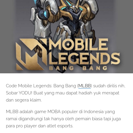
Code Mobile Legends: Bang Bang (
MLBB
) sudah dirilis nih,
Sobar YODU! Buat yang mau dapat hadiah yuk merapat
dan segera klaim.
MLBB adalah game MOBA populer di Indonesia yang
ramai digandrungi tak hanya oleh pemain biasa tapi juga
para pro player dan atlet esports.