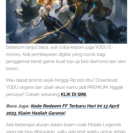
Sebelum lanjut baca, yuk coba kepoin juga YODU E-
money. Alat pembayaran digital yang cocok bagi
penggemar berat game buat top up beli diamond dan skin
keren.
Mau dapat promo asyik hingga Rp 100 ribu? Download
YODU segera dan ubah akun kamu jadi PREMIUM. Nggak
percaya? Cobain sekarang
KLIK DI SINI.
Baca Juga:
Kode Redeem FF Terbaru Hari Ini 13 April
2023, Klaim Hadiah Garena!
Ada beberapa aturan dalam klaim code Mobile Legends
yang tak bisa dihiraukan, yaitu ada limit waktu untuk setiap