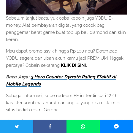
Sebelum lanjut baca, yuk coba kepoin juga YODU E-
money. Alat pembayaran digital yang cocok bagi
penggemar berat game buat top up beli diamond dan skin
keren.
Mau dapat promo asyik hingga Rp 100 ribu? Download
YODU segera dan ubah akun kamu jadi PREMIUM. Nggak
percaya? Cobain sekarang
KLIK DI SINI.
Baca Juga:
3 Hero Counter Dyrroth Paling Efektif di
Mobile Legends
Sebagai informasi, kode redeem FF ini terdiri dari 12-16
karakter kombinasi huruf dan angka yang bisa diklaim di
situs hadiah resmi Garena.
Kamu bisa melakukan klaim reward dengan mengunjungi
situs
https://reward.ff.theextraevent.com/id
. Pastikan akun