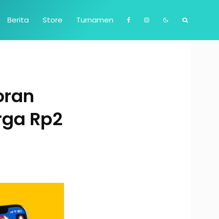
Berita
Store
Turnamen
oran
rga Rp2