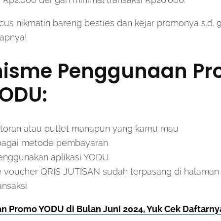
, cus nikmatin bareng besties dan kejar promonya s.d. 9
kapnya!
isme Penggunaan Pr
YODU:
estoran atau outlet manapun yang kamu mau
ebagai metode pembayaran
enggunakan aplikasi YODU
e voucher QRIS JUTISAN sudah terpasang di halaman 
ansaksi
n Promo YODU di Bulan Juni 2024, Yuk Cek Daftarnya