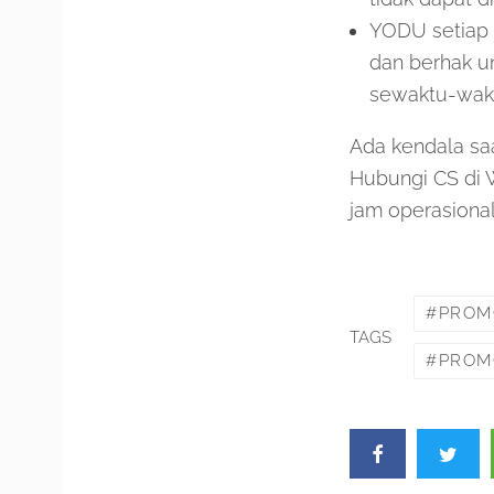
YODU setiap 
dan berhak u
sewaktu-wakt
Ada kendala s
Hubungi CS di
jam operasiona
PROMO
TAGS
PROM