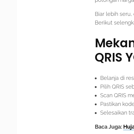
Biar lebih seru
Berikut seleng
Mekan
QRIS 
Belanja di r
Pilih QRIS s
Scan QRIS m
Pastikan kod
Selesaikan tr
Baca Juga:
Huja