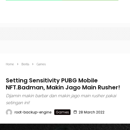
Home
Berita
Games
Setting Sensitivity PUBG Mobile
NFT.Badman, Makin Jago Main Rusher!
Dijamin makin barbar dan makin jago main rusher pakai
setingan ini!
root-backup-engine
Games
28 March 2022