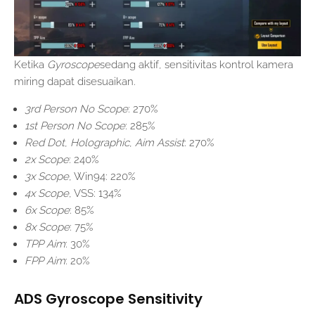
Ketika
Gyroscope
sedang aktif, sensitivitas kontrol kamera
miring dapat disesuaikan.
3rd Person No Scope
: 270%
1st Person No Scope
: 285%
Red Dot
,
Holographic
,
Aim Assist
: 270%
2x Scope
: 240%
3x Scope
, Win94: 220%
4x Scope
, VSS: 134%
6x Scope
: 85%
8x Scope
: 75%
TPP Aim
: 30%
FPP Aim
: 20%
ADS Gyroscope Sensitivity