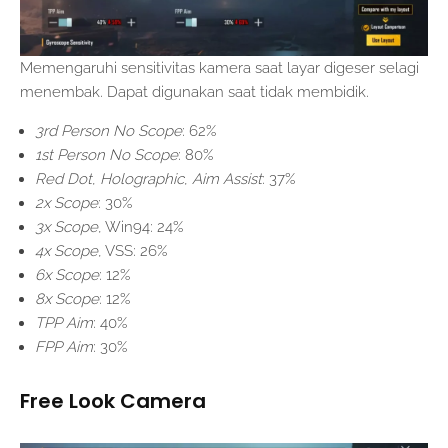
Memengaruhi sensitivitas kamera saat layar digeser selagi
menembak. Dapat digunakan saat tidak membidik.
3rd Person No Scope
: 62%
1st Person No Scope
: 80%
Red Dot
,
Holographic
,
Aim Assist
: 37%
2x Scope
: 30%
3x Scope
, Win94: 24%
4x Scope
, VSS: 26%
6x Scope
: 12%
8x Scope
: 12%
TPP Aim
: 40%
FPP Aim
: 30%
Free Look Camera