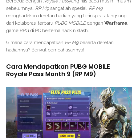
Berbeda dengan
Royale Pass
yang rilis pada musim-musim
sebelumnya,
RP M9
sangatlah spesial.
RP M9
menghadirkan deretan hadiah yang terinspirasi langsung
dari kolaborasi terbaru
PUBG MOBILE
dengan
Warframe
,
game RPG di PC bertema hack n slash.
Gimana cara mendapatkan
RP M9
beserta deretan
hadiahnya? Berikut pembahasannya!
Cara Mendapatkan PUBG MOBILE
Royale Pass Month 9 (RP M9)