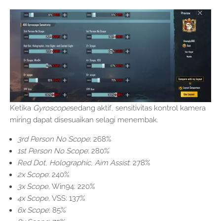
Ketika
Gyroscope
sedang aktif, sensitivitas kontrol kamera
miring dapat disesuaikan selagi menembak.
3rd Person No Scope
: 268%
1st Person No Scope
: 280%
Red Dot
,
Holographic
,
Aim Assist
: 278%
2x Scope
: 240%
3x Scope
, Win94: 220%
4x Scope
, VSS: 137%
6x Scope
: 85%