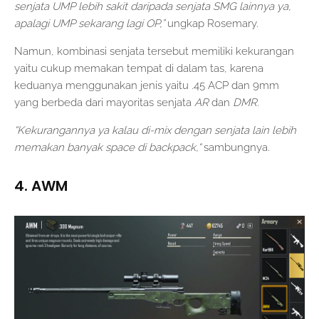
senjata UMP lebih sakit daripada senjata SMG lainnya ya,
apalagi UMP sekarang lagi OP,”
ungkap Rosemary.
Namun, kombinasi senjata tersebut memiliki kekurangan
yaitu cukup memakan tempat di dalam tas, karena
keduanya menggunakan jenis yaitu .45 ACP dan 9mm
yang berbeda dari mayoritas senjata
AR
dan
DMR
.
“Kekurangannya ya kalau di-mix dengan senjata lain lebih
memakan banyak space di backpack,“
sambungnya.
4. AWM