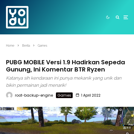
Home
Berita
Games
PUBG MOBILE Versi 1.9 Hadirkan Sepeda
Gunung, Ini Komentar BTR Ryzen
Katanya sih kendaraan ini punya mekanik yang unik dan
bikin permainan jadi menarik!
root-backup-engine
Games
1 April 2022