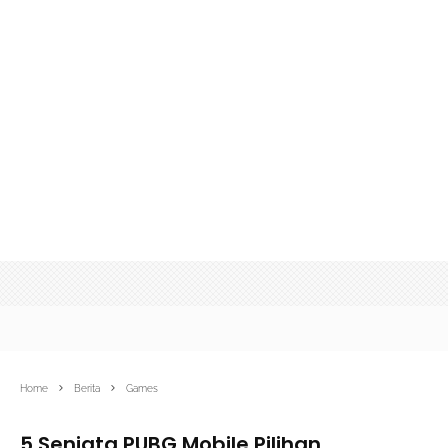
Home
Berita
Games
5 Senjata PUBG Mobile Pilihan