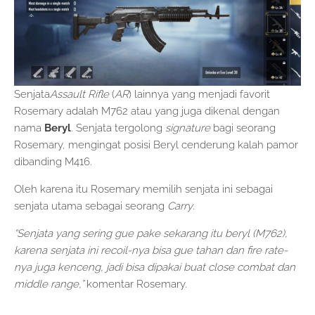
Senjata
Assault Rifle
(
AR
) lainnya yang menjadi favorit
Rosemary adalah M762 atau yang juga dikenal dengan
nama
Beryl
. Senjata tergolong
signature
bagi seorang
Rosemary, mengingat posisi Beryl cenderung kalah pamor
dibanding M416.
Oleh karena itu Rosemary memilih senjata ini sebagai
senjata utama sebagai seorang
Carry
.
“Senjata yang sering gue pake sekarang itu beryl (M762),
karena senjata ini recoil-nya bisa gue tahan dan fire rate-
nya juga kenceng, jadi bisa dipakai buat close combat dan
middle range,”
komentar Rosemary.