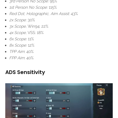
3rd Person No Scope
: 95%
1st Person No Scope
: 115%
Red Dot
,
Holographic
,
Aim Assist
: 43%
2x Scope
: 30%
3x Scope
, Win94: 22%
4x Scope
, VSS: 18%
6x Scope
: 11%
8x Scope
: 12%
TPP Aim
: 40%
FPP Aim
: 40%
ADS Sensitivity