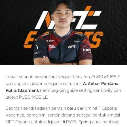
Lewat sebuah wawancara singkat bersama
PUBG MOBILE
,
seorang pro player dengan role rusher,
A. Anhar Perdana
Putra (Badman),
membagikan guide setting sensitivity dan
layout PUBG MOBILE.
Badman sendiri adalah pemain baru dari tim NFT Esports.
Kabarnya, pemain ini sendiri datang sebagai bentuk ambisi
NFT Esports untuk jadi juara di PMPL Spring 2022 nantinya.