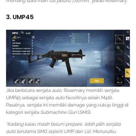
memang suka main full peluru 7,62mm,”
jawab Rosemary.
3. UMP45
Jika berbicara senjata
auto
, Rosemary memilih senjata
UMP45 sebagai senjata
auto
favoritnya selain M416.
Pasalnya, senjata ini memiliki damage yang cukup tinggi di
kategori senjata
Submachine Gun
(
SMG
).
“Kadang kalau masih belum prepare, lebih pilih senjata
auto terutama SMG seperti UMP dan Uzi. Menurutku