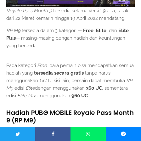
Royale Pass Month 9
tersedia selama Versi 1.9 ada, sejak
dari 22 Maret kemarin hingga 19 April 2022 mendatang.
RP M9
tersedia dalam 3 kategori —
Free
,
Elite
, dan
Elite
Plus
⁠— masing-masing dengan hadiah dan keuntungan
yang berbeda.
Pada kategori
Free
, para pemain bisa mendapatkan semua
hadiah yang
tersedia secara gratis
tanpa harus
menggunakan
UC
. Di sisi lain, pemain dapat membuka
RP
M9
edisi
Elite
dengan menggunakan
360 UC
, sementara
edisi
Elite Plus
menggunakan
960 UC
.
Hadiah PUBG MOBILE Royale Pass Month
9 (RP M9)