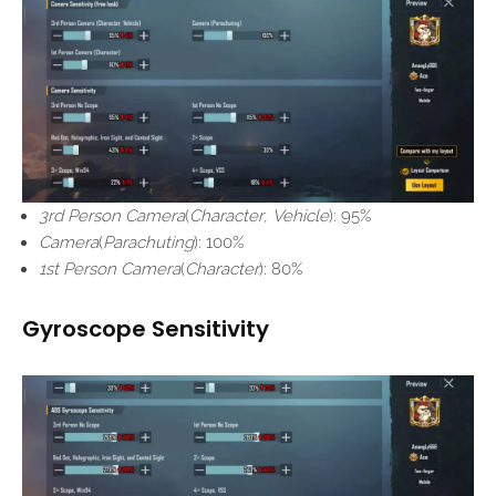
3rd Person Camera
(
Character
,
Vehicle
): 95%
Camera
(
Parachuting
): 100%
1st Person Camera
(
Character
): 80%
Gyroscope Sensitivity