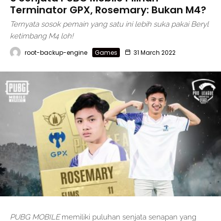
Terminator GPX, Rosemary: Bukan M4?
Ternyata sosok pemain yang satu ini lebih suka pakai Beryl
ketimbang M4 loh!
root-backup-engine
Games
31 March 2022
PUBG MOBILE
memiliki puluhan senjata senapan yang