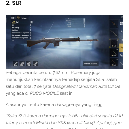
2. SLR
Sebagai pecinta peluru 7.62mm, Rosemary juga
menunjukkan kecintaannya terhadap senjata SLR, salah
satu dari total 7 senjata
Designated Marksman Rifle
(
DMR
)
yang ada di
PUBG MOBILE
saat ini.
Alasannya, tentu karena
damage
-nya yang tinggi.
“Suka SLR karena damage-nya lebih sakit dari senjata DMR
lainnya seperti Mini14 dan SKS (kecuali Mk14). Apalagi, gue