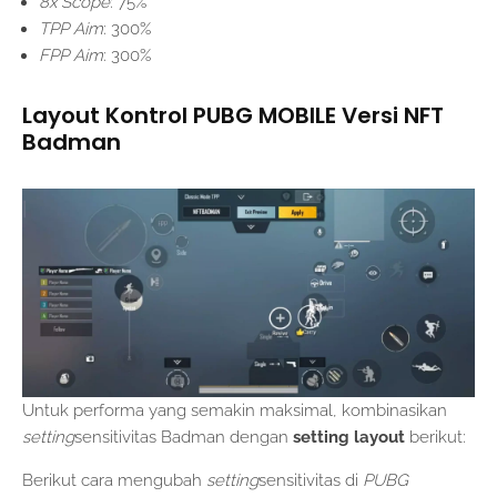
8x Scope
: 75%
TPP Aim
: 300%
FPP Aim
: 300%
Layout Kontrol PUBG MOBILE Versi NFT
Badman
Untuk performa yang semakin maksimal, kombinasikan
setting
sensitivitas Badman dengan
setting layout
berikut:
Berikut cara mengubah
setting
sensitivitas di
PUBG