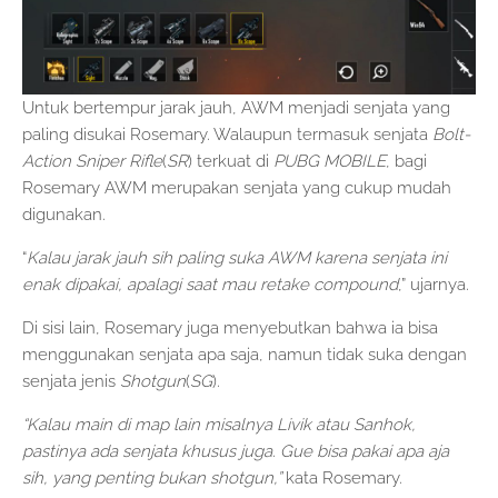
Untuk bertempur jarak jauh, AWM menjadi senjata yang
paling disukai Rosemary. Walaupun termasuk senjata
Bolt-
Action Sniper Rifle
(
SR
) terkuat di
PUBG MOBILE
, bagi
Rosemary AWM merupakan senjata yang cukup mudah
digunakan.
“
Kalau jarak jauh sih paling suka AWM karena senjata ini
enak dipakai, apalagi saat mau retake compound
,” ujarnya.
Di sisi lain, Rosemary juga menyebutkan bahwa ia bisa
menggunakan senjata apa saja, namun tidak suka dengan
senjata jenis
Shotgun
(
SG
).
“Kalau main di map lain misalnya Livik atau Sanhok,
pastinya ada senjata khusus juga. Gue bisa pakai apa aja
sih, yang penting bukan shotgun,”
kata Rosemary.