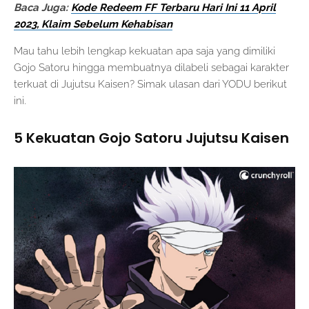
Baca Juga:
Kode Redeem FF Terbaru Hari Ini 11 April
2023, Klaim Sebelum Kehabisan
Mau tahu lebih lengkap kekuatan apa saja yang dimiliki
Gojo Satoru hingga membuatnya dilabeli sebagai karakter
terkuat di Jujutsu Kaisen? Simak ulasan dari YODU berikut
ini.
5 Kekuatan Gojo Satoru Jujutsu Kaisen