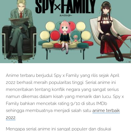
Anime terbaru berjudul Spy x Family yang rilis sejak April
2022 berhasil meraih popularitas tinggi. Serial anime ini
menceritakan tentang konflik negara yang sangat serius
namun dikemas dalam kisah yang menarik dan lucu. Spy x
Family bahkan mencetak rating 9/10 di situs IMDb
sehingga membuatnya menjadi salah satu
anime terbaik
2022
.
Mengapa serial anime ini sangat populer dan disukai