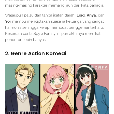
masing-masing karakter memang jauh dari kata bahagia.
Walaupun palsu dan tanpa ikatan darah,
Loid
,
Anya
, dan
Yor
mampu menciptakan suasana keluarga yang sangat
harmonis sehingga kerap membuat penggemar terharu.
Keseruan cerita Spy x Family ini pun akhirnya memikat
penonton lebih banyak.
2. Genre Action Komedi