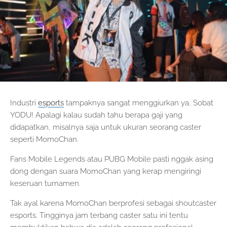
Industri
esports
tampaknya sangat menggiurkan ya, Sobat
YODU! Apalagi kalau sudah tahu berapa gaji yang
didapatkan, misalnya saja untuk ukuran seorang caster
seperti MomoChan.
Fans Mobile Legends atau PUBG Mobile pasti nggak asing
dong dengan suara MomoChan yang kerap mengiringi
keseruan turnamen.
Tak ayal karena MomoChan berprofesi sebagai shoutcaster
esports. Tingginya jam terbang caster satu ini tentu