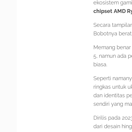
ekosistem gamin
chipset
AMD Ry
Secara tampilan
Bobotnya berat,
Memang benar k
5, namun ada pe
biasa.
Seperti namany
ringkas untuk u
dan identitas p
sendiri yang ma
Dirilis pada 20
dari desain hi