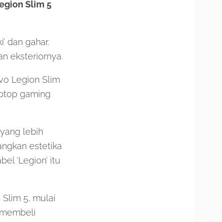
gion Slim 5
’ dan gahar.
n eksteriornya.
vo Legion Slim
laptop gaming
yang lebih
angkan estetika
el ‘Legion’ itu
 Slim 5, mulai
 membeli