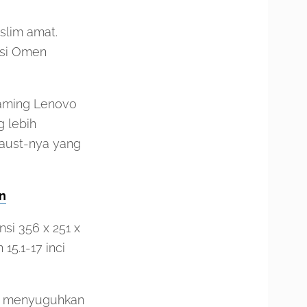
-slim amat.
eksi Omen
gaming Lenovo
 lebih
haust-nya yang
n
si 356 x 251 x
15.1-17 inci
pu menyuguhkan