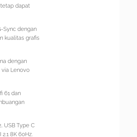
tetap dapat
 G-Sync dengan
kualitas grafis
zona dengan
 via Lenovo
i 61 dan
embuangan
 2, USB Type C
 2.1 8K 60Hz.