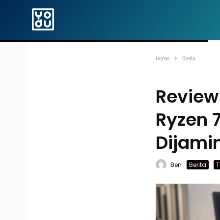
Home
Berita
Review
Ryzen 
Dijami
Ben
Berita
T