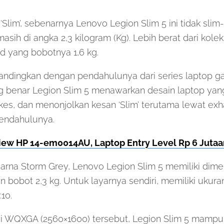
 ‘Slim’, sebenarnya Lenovo Legion Slim 5 ini tidak slim
asih di angka 2,3 kilogram (Kg). Lebih berat dari kol
d yang bobotnya 1,6 kg.
bandingkan dengan pendahulunya dari series laptop 
g benar Legion Slim 5 menawarkan desain laptop yang
kes, dan menonjolkan kesan ‘Slim’ terutama lewat ex
pendahulunya.
iew HP 14-em0014AU, Laptop Entry Level Rp 6 Jutaa
rna Storm Grey, Lenovo Legion Slim 5 memiliki dimen
 bobot 2,3 kg. Untuk layarnya sendiri, memiliki ukuran 
:10.
si WQXGA (2560×1600) tersebut, Legion Slim 5 mam