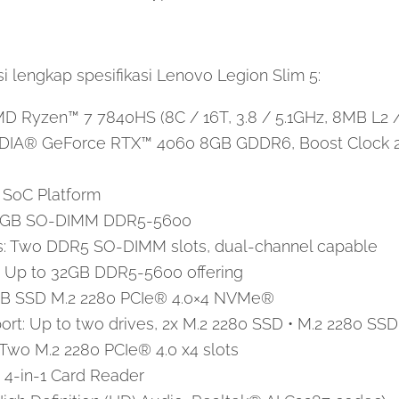
si lengkap spesifikasi Lenovo Legion Slim 5:
MD Ryzen™ 7 7840HS (8C / 16T, 3.8 / 5.1GHz, 8MB L2 
VIDIA® GeForce RTX™ 4060 8GB GDDR6, Boost Clock
 SoC Platform
8GB SO-DIMM DDR5-5600
: Two DDR5 SO-DIMM slots, dual-channel capable
Up to 32GB DDR5-5600 offering
GB SSD M.2 2280 PCIe® 4.0×4 NVMe®
rt: Up to two drives, 2x M.2 2280 SSD • M.2 2280 SSD
 Two M.2 2280 PCIe® 4.0 x4 slots
 4-in-1 Card Reader