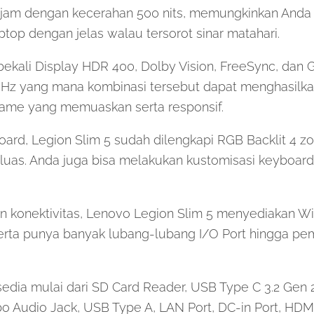
jam dengan kecerahan 500 nits, memungkinkan Anda 
aptop dengan jelas walau tersorot sinar matahari.
ibekali Display HDR 400, Dolby Vision, FreeSync, dan
0Hz yang mana kombinasi tersebut dapat menghasilkan 
ame yang memuaskan serta responsif.
oard, Legion Slim 5 sudah dilengkapi RGB Backlit 4 
luas. Anda juga bisa melakukan kustomisasi keyboard
n konektivitas, Lenovo Legion Slim 5 menyediakan Wif
serta punya banyak lubang-lubang I/O Port hingga p
sedia mulai dari SD Card Reader, USB Type C 3.2 Gen
o Audio Jack, USB Type A, LAN Port, DC-in Port, HDMI