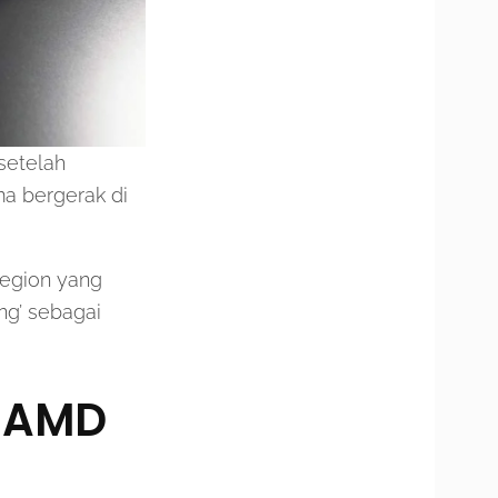
setelah
ma bergerak di
Legion yang
ng’ sebagai
5 AMD