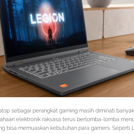
top sebagai perangkat gaming masih diminati banyak
sahaan elektronik raksasa terus berlomba-lomba men
ng bisa memuaskan kebutuhan para gamers. Seperti