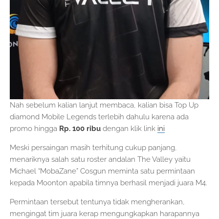
Nah sebelum kalian lanjut membaca, kalian bisa Top Up
diamond Mobile Legends terlebih dahulu karena ada
promo hingga
Rp. 100 ribu
dengan klik link
ini
Meski persaingan masih terhitung cukup panjang,
menariknya salah satu roster andalan The Valley yaitu
Michael “MobaZane” Cosgun meminta satu permintaan
kepada Moonton apabila timnya berhasil menjadi juara M4.
Permintaan tersebut tentunya tidak mengherankan,
mengingat tim juara kerap mengungkapkan harapannya