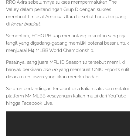
RRQ Akira sebelumnya sukses mempermalukan The
Valley dalam pertandingan Grup D dengan sukses
membuat tim asal Amerika Utara tersebut harus berjuang
di
lower bracket.
Sementara, ECHO PH siap menantang kekuatan sang raja
langit yang digadang-gadang memiliki potensi besar untuk
menjuarai M4 MLBB World Championship.
Pasalnya, sang juara MPL ID Season 10 tersebut memiliki
banyak perkiraan
line up
yang membuat ONIC Esports sulit
dibaca oleh lawan yang akan mereka hadapi.
Seluruh pertandingan tersebut bisa kalian saksikan melalui
platform M4 MLBB kesayangan kalian mulai dari YouTube
hingga Facebook Live.