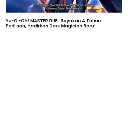
Yu-Gi-Oh! MASTER DUEL Rayakan 4 Tahun
Perilisan, Hadirkan Dark Magician Baru!