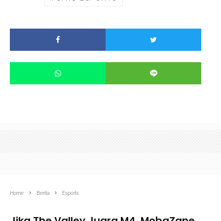
Home
Berita
Esports
Jika The Valley Juara M4, MobaZane