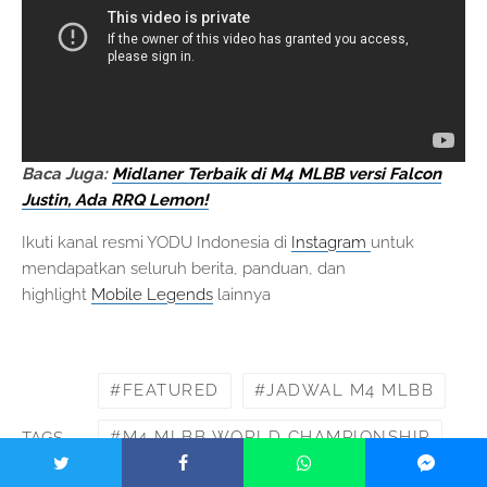
Baca Juga:
Midlaner Terbaik di M4 MLBB versi Falcon
Justin, Ada RRQ Lemon!
Ikuti kanal resmi YODU Indonesia di
Instagram
untuk
mendapatkan seluruh berita, panduan, dan
highlight
Mobile Legends
lainnya
FEATURED
JADWAL M4 MLBB
M4 MLBB WORLD CHAMPIONSHIP
TAGS
MOBILE LEGENDS BANG BANG