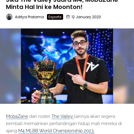
Minta Hal Ini ke Moonton!
Aditya Pratama
Esports
12 January 2023
MobaZane
dan roster
The Valley
lainnya akan segera
kembali memainkan pertandingan hidup mati mereka di
ajang
M4 MLBB World Championship 2023.