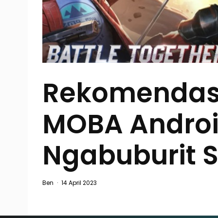
Rekomendas
MOBA Androi
Ngabuburit S
Ben
·
14 April 2023