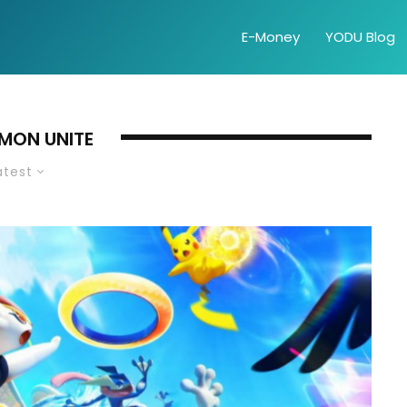
E-Money
YODU Blog
MON UNITE
atest