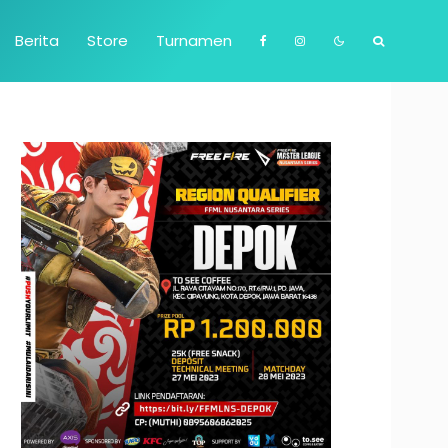
Berita
Store
Turnamen