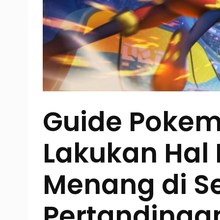
Guide Pokem
Lakukan Hal 
Menang di S
Pertandinga