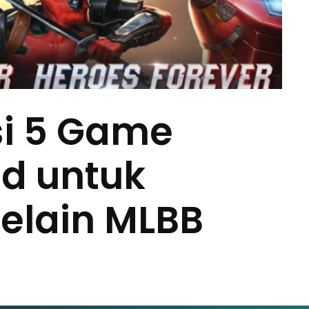
i 5 Game
d untuk
elain MLBB