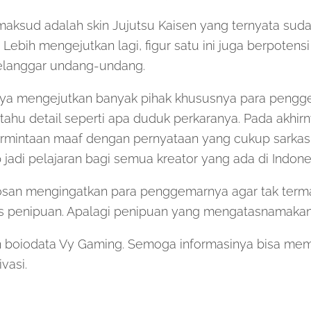
aksud adalah skin Jujutsu Kaisen yang ternyata suda
 Lebih mengejutkan lagi, figur satu ini juga berpotensi
elanggar undang-undang.
unya mengejutkan banyak pihak khususnya para pengg
tahu detail seperti apa duduk perkaranya. Pada akhir
ermintaan maaf dengan pernyataan yang cukup sarkas. 
up jadi pelajaran bagi semua kreator yang ada di Indone
bosan mengingatkan para penggemarnya agar tak term
 penipuan. Apalagi penipuan yang mengatasnamakan 
dan boiodata Vy Gaming. Semoga informasinya bisa mem
vasi.