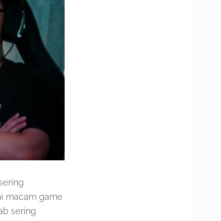
sering
gai macam game
ab sering