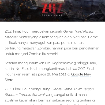
ZOZ: Final Hour merupakan sebuah
Game Third Person
Shooter Mobile
yang dikembangkan oleh NetEase. Game
ini tidak hanya menyuguhkan para pemain untuk
bertarung melawan Zombie, namun juga beri pengalaman
untuk menjadi Zombie itu sendiri.
Setelah mengumumkan Pra-Registrasinya 3 minggu lalu,
kali ini NetEase telah mengkonfirmasi bahwa ZOZ: Final
Hour akan resmi rilis pada 26 Mei 2022 di
Google Play
Store.
ZOZ: Final Hour mengusung
Genre Game Third Person
Shooter Zombie Survival
yang sangat unik, dimana
awalnya kalian akan bermain sebagai seorang tentara di