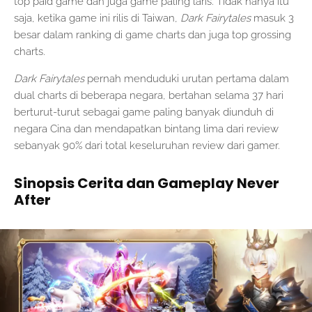
top paid game dan juga game paling laris. Tidak hanya itu
saja, ketika game ini rilis di Taiwan,
Dark Fairytales
masuk 3
besar dalam ranking di game charts dan juga top grossing
charts.
Dark Fairytales
pernah menduduki urutan pertama dalam
dual charts di beberapa negara, bertahan selama 37 hari
berturut-turut sebagai game paling banyak diunduh di
negara Cina dan mendapatkan bintang lima dari review
sebanyak 90% dari total keseluruhan review dari gamer.
Sinopsis Cerita dan Gameplay Never
After