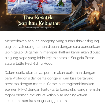
Menceritakan sebuah dongeng yang sudah tidak asing lagi
bagi banyak orang namun diubah dengan cara penceritaan
lebih gelap. Di game ini memperlihatkan kamu akan dibuat
bingung siapa yang lebih kejam antara si Serigala Besar
atau si Little Red Riding Hood.
Dalam cerita utamanya, pemain akan berteman dengan
para Protagonis dari cerita dongeng dan bisa bertarung
bersama dengan mereka. Game ini mengkombinasikan
elemen MMO dengan kartu-kartu konstruksi yang memiliki
ragam elemen membuat kalian bisa meningkatkan
kekuatan mereka sebagai anggota tim.