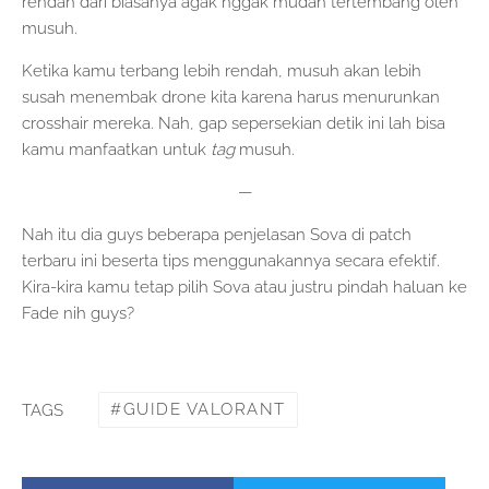
rendah dari biasanya agak nggak mudah tertembang oleh
musuh.
Ketika kamu terbang lebih rendah, musuh akan lebih
susah menembak drone kita karena harus menurunkan
crosshair mereka. Nah, gap sepersekian detik ini lah bisa
kamu manfaatkan untuk
tag
musuh.
—
Nah itu dia guys beberapa penjelasan Sova di patch
terbaru ini beserta tips menggunakannya secara efektif.
Kira-kira kamu tetap pilih Sova atau justru pindah haluan ke
Fade nih guys?
GUIDE VALORANT
TAGS