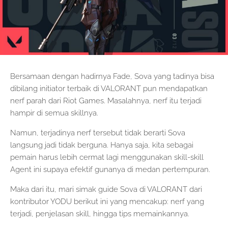
Bersamaan dengan hadirnya Fade, Sova yang tadinya bisa
dibilang initiator terbaik di VALORANT pun mendapatkan
nerf parah dari Riot Games. Masalahnya, nerf itu terjadi
hampir di semua skillnya.
Namun, terjadinya nerf tersebut tidak berarti Sova
langsung jadi tidak berguna. Hanya saja, kita sebagai
pemain harus lebih cermat lagi menggunakan skill-skill
Agent ini supaya efektif gunanya di medan pertempuran.
Maka dari itu, mari simak guide Sova di VALORANT dari
kontributor YODU berikut ini yang mencakup: nerf yang
terjadi, penjelasan skill, hingga tips memainkannya.