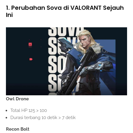
1. Perubahan Sova di VALORANT Sejauh
Ini
Owl Drone
Total HP 125 > 100
Durasi terbang 10 detik > 7 detik
Recon Bolt