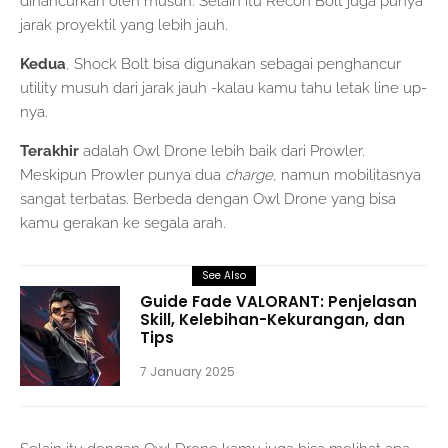
dihancurkan oleh musuh. Selain itu Recon Bolt juga punya
jarak proyektil yang lebih jauh.
Kedua
, Shock Bolt bisa digunakan sebagai penghancur
utility musuh dari jarak jauh -kalau kamu tahu letak line up-
nya.
Terakhir
adalah Owl Drone lebih baik dari Prowler.
Meskipun Prowler punya dua
charge
, namun mobilitasnya
sangat terbatas. Berbeda dengan Owl Drone yang bisa
kamu gerakan ke segala arah.
See Also
Guide Fade VALORANT: Penjelasan
Skill, Kelebihan-Kekurangan, dan
Tips
7 January 2025