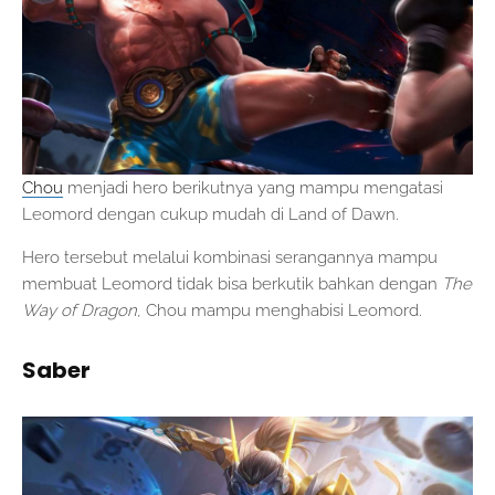
Chou
menjadi hero berikutnya yang mampu mengatasi
Leomord dengan cukup mudah di Land of Dawn.
Hero tersebut melalui kombinasi serangannya mampu
membuat Leomord tidak bisa berkutik bahkan dengan
The
Way of Dragon
, Chou mampu menghabisi Leomord.
Saber