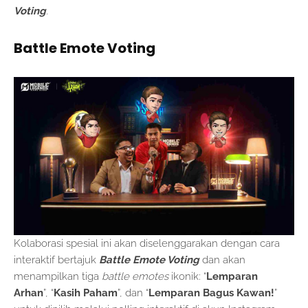
Voting
.
Battle Emote Voting
Kolaborasi spesial ini akan diselenggarakan dengan cara
interaktif bertajuk
Battle Emote Voting
dan akan
menampilkan tiga
battle emotes
ikonik: “
Lemparan
Arhan
”, “
Kasih Paham
”, dan “
Lemparan Bagus Kawan!
”