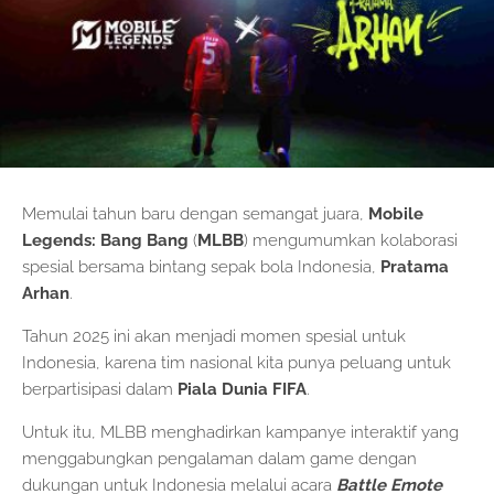
Memulai tahun baru dengan semangat juara,
Mobile
Legends: Bang Bang
(
MLBB
) mengumumkan kolaborasi
spesial bersama bintang sepak bola Indonesia,
Pratama
Arhan
.
Tahun 2025 ini akan menjadi momen spesial untuk
Indonesia, karena tim nasional kita punya peluang untuk
berpartisipasi dalam
Piala Dunia FIFA
.
Untuk itu, MLBB menghadirkan kampanye interaktif yang
menggabungkan pengalaman dalam game dengan
dukungan untuk Indonesia melalui acara
Battle Emote