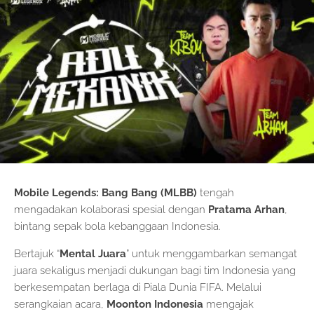
Mobile Legends: Bang Bang (MLBB)
tengah
mengadakan kolaborasi spesial dengan
Pratama Arhan
,
bintang sepak bola kebanggaan Indonesia.
Bertajuk “
Mental Juara
” untuk menggambarkan semangat
juara sekaligus menjadi dukungan bagi tim Indonesia yang
berkesempatan berlaga di Piala Dunia FIFA. Melalui
serangkaian acara,
Moonton Indonesia
mengajak