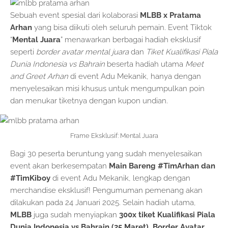
Sebuah event spesial dari kolaborasi
MLBB x Pratama
Arhan
yang bisa diikuti oleh seluruh pemain. Event Tiktok
“
Mental Juara
” menawarkan berbagai hadiah eksklusif
seperti
border avatar mental juara
dan
Tiket Kualifikasi Piala
Dunia Indonesia vs Bahrain
beserta hadiah utama
Meet
and Greet Arhan
di event Adu Mekanik, hanya dengan
menyelesaikan misi khusus untuk mengumpulkan poin
dan menukar tiketnya dengan kupon undian.
Frame Eksklusif: Mental Juara
Bagi 30 peserta beruntung yang sudah menyelesaikan
event akan berkesempatan
Main Bareng #TimArhan dan
#TimKiboy
di event Adu Mekanik, lengkap dengan
merchandise eksklusif! Pengumuman pemenang akan
dilakukan pada 24 Januari 2025. Selain hadiah utama,
MLBB
juga sudah menyiapkan
300x tiket Kualifikasi Piala
Dunia Indonesia vs Bahrain (25 Maret)
,
Border Avatar