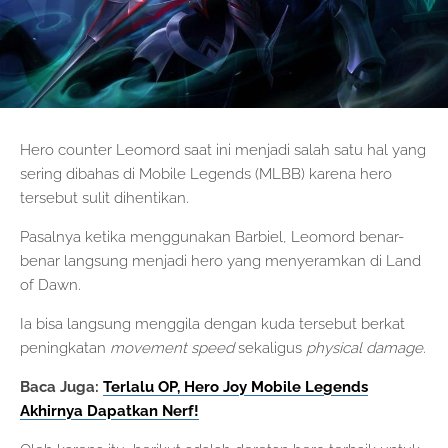
Hero counter Leomord saat ini menjadi salah satu hal yang
sering dibahas di Mobile Legends (MLBB) karena hero
tersebut sulit dihentikan.
Pasalnya ketika menggunakan Barbiel, Leomord benar-
benar langsung menjadi hero yang menyeramkan di Land
of Dawn.
Ia bisa langsung menggila dengan kuda tersebut berkat
peningkatan
movement speed
sekaligus
physical damage.
Baca Juga:
Terlalu OP, Hero Joy Mobile Legends
Akhirnya Dapatkan Nerf!