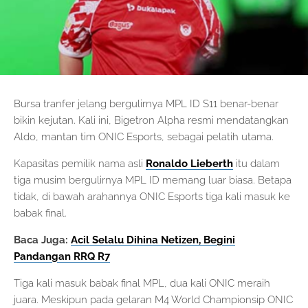
Bursa tranfer jelang bergulirnya MPL ID S11 benar-benar
bikin kejutan. Kali ini, Bigetron Alpha resmi mendatangkan
Aldo, mantan tim ONIC Esports, sebagai pelatih utama.
Kapasitas pemilik nama asli
Ronaldo Lieberth
itu dalam
tiga musim bergulirnya MPL ID memang luar biasa. Betapa
tidak, di bawah arahannya ONIC Esports tiga kali masuk ke
babak final.
Baca Juga:
Acil Selalu Dihina Netizen, Begini
Pandangan RRQ R7
Tiga kali masuk babak final MPL, dua kali ONIC meraih
juara. Meskipun pada gelaran M4 World Championsip ONIC