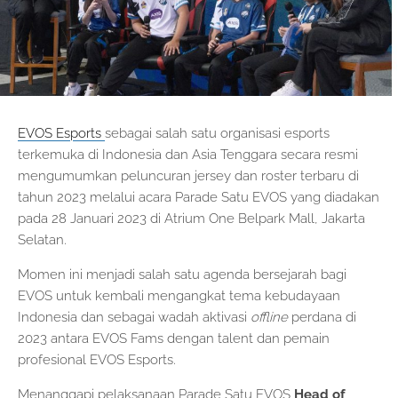
EVOS Esports
sebagai salah satu organisasi esports
terkemuka di Indonesia dan Asia Tenggara secara resmi
mengumumkan peluncuran jersey dan roster terbaru di
tahun 2023 melalui acara Parade Satu EVOS yang diadakan
pada 28 Januari 2023 di Atrium One Belpark Mall, Jakarta
Selatan.
Momen ini menjadi salah satu agenda bersejarah bagi
EVOS untuk kembali mengangkat tema kebudayaan
Indonesia dan sebagai wadah aktivasi
offline
perdana di
2023 antara EVOS Fams dengan talent dan pemain
profesional EVOS Esports.
Menanggapi pelaksanaan Parade Satu EVOS
Head of