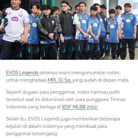
EVOS Legends
akhirnya resmi mengumumkan roster
untuk menghadapi
MPL ID S11
yang sudah di depan mata.
Seperti dugaan para penggemar, roster harimau putih
tersebut saat ini didominasi oleh para punggawa Timnas
Indonesia yang berlaga di
IESF MLBB 2022.
Selain itu, EVOS Legends juga memberikan beberapa
kejutan di dalam rosternya yang membuat para
penggemar tercengang.