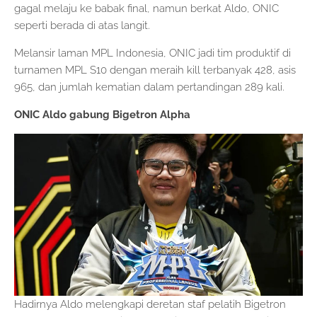
gagal melaju ke babak final, namun berkat Aldo, ONIC
seperti berada di atas langit.
Melansir laman MPL Indonesia, ONIC jadi tim produktif di
turnamen MPL S10 dengan meraih kill terbanyak 428, asis
965, dan jumlah kematian dalam pertandingan 289 kali.
ONIC Aldo gabung Bigetron Alpha
Hadirnya Aldo melengkapi deretan staf pelatih Bigetron