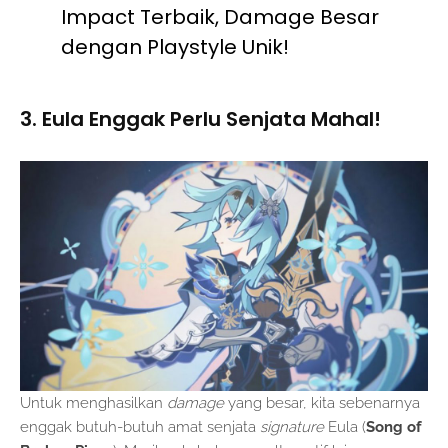
Impact Terbaik, Damage Besar
dengan Playstyle Unik!
3. Eula Enggak Perlu Senjata Mahal!
Untuk menghasilkan
damage
yang besar, kita sebenarnya
enggak butuh-butuh amat senjata
signature
Eula (
Song of