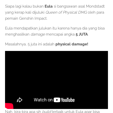
Siapa lagi kalau bukan
Eula
si bangsawan asal Mondstadt
yang kerap kali dijuluki
Queen of Physical DMG
oleh para
pemain Genshin Impact.
Eula mendapatkan julukan itu karena hanya dia yang bisa
menghasilkan
damage
mencapai angka
5 JUTA
.
Masalahnya, 5 juta ini adalah
physical damage!
Nah, kira-kira apa sih
build
terbaik untuk Eula agar bisa