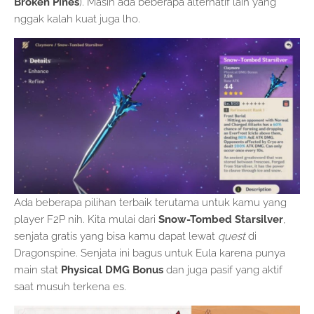
Broken Pines
). Masih ada beberapa alternatif lain yang
nggak kalah kuat juga lho.
Ada beberapa pilihan terbaik terutama untuk kamu yang
player F2P nih. Kita mulai dari
Snow-Tombed Starsilver
,
senjata gratis yang bisa kamu dapat lewat
quest
di
Dragonspine. Senjata ini bagus untuk Eula karena punya
main stat
Physical DMG Bonus
dan juga pasif yang aktif
saat musuh terkena es.