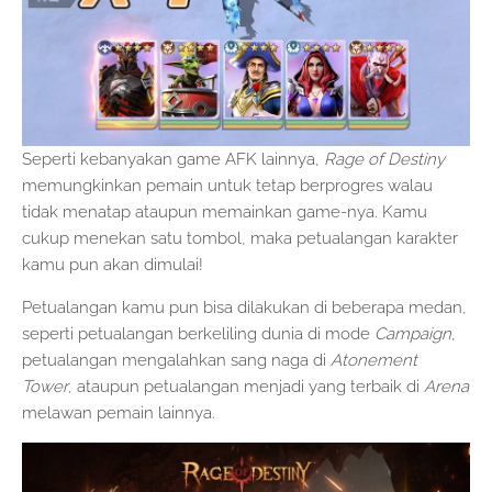
Seperti kebanyakan game AFK lainnya,
Rage of Destiny
memungkinkan pemain untuk tetap berprogres walau
tidak menatap ataupun memainkan game-nya. Kamu
cukup menekan satu tombol, maka petualangan karakter
kamu pun akan dimulai!
Petualangan kamu pun bisa dilakukan di beberapa medan,
seperti petualangan berkeliling dunia di mode
Campaign
,
petualangan mengalahkan sang naga di
Atonement
Tower
, ataupun petualangan menjadi yang terbaik di
Arena
melawan pemain lainnya.