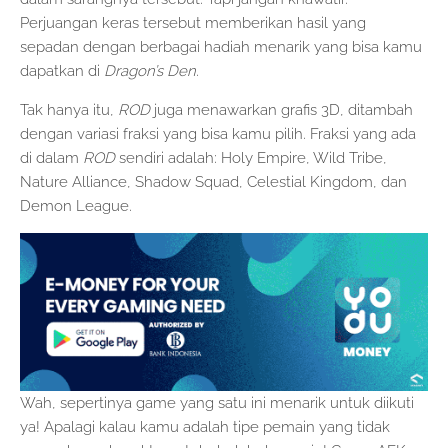
Perjuangan keras tersebut memberikan hasil yang
sepadan dengan berbagai hadiah menarik yang bisa kamu
dapatkan di
Dragon’s Den
.
Tak hanya itu,
ROD
juga menawarkan grafis 3D, ditambah
dengan variasi fraksi yang bisa kamu pilih. Fraksi yang ada
di dalam
ROD
sendiri adalah: Holy Empire, Wild Tribe,
Nature Alliance, Shadow Squad, Celestial Kingdom, dan
Demon League.
Wah, sepertinya game yang satu ini menarik untuk diikuti
ya! Apalagi kalau kamu adalah tipe pemain yang tidak