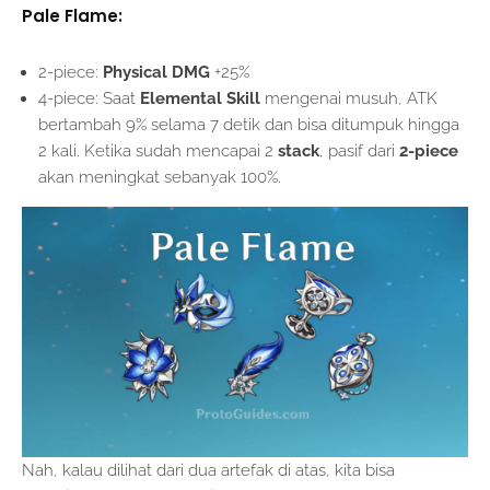
Pale Flame:
2-piece:
Physical DMG
+25%
4-piece: Saat
Elemental Skill
mengenai musuh, ATK
bertambah 9% selama 7 detik dan bisa ditumpuk hingga
2 kali. Ketika sudah mencapai 2
stack
, pasif dari
2-piece
akan meningkat sebanyak 100%.
Nah, kalau dilihat dari dua artefak di atas, kita bisa