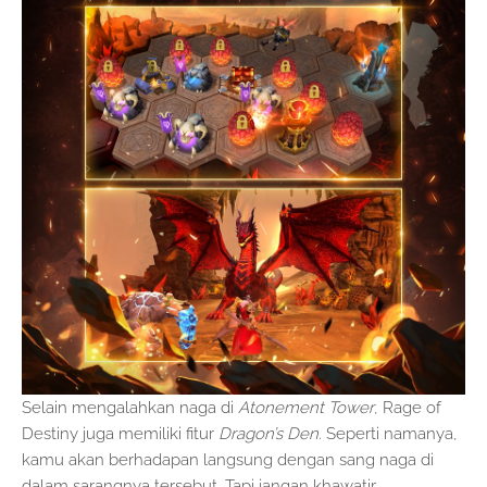
Selain mengalahkan naga di
Atonement Tower
, Rage of
Destiny juga memiliki fitur
Dragon’s Den
. Seperti namanya,
kamu akan berhadapan langsung dengan sang naga di
dalam sarangnya tersebut. Tapi jangan khawatir.