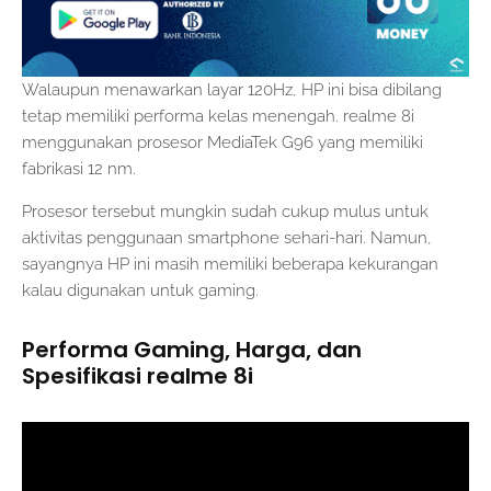
Walaupun menawarkan layar 120Hz, HP ini bisa dibilang
tetap memiliki performa kelas menengah. realme 8i
menggunakan prosesor MediaTek G96 yang memiliki
fabrikasi 12 nm.
Prosesor tersebut mungkin sudah cukup mulus untuk
aktivitas penggunaan smartphone sehari-hari. Namun,
sayangnya HP ini masih memiliki beberapa kekurangan
kalau digunakan untuk gaming.
Performa Gaming, Harga, dan
Spesifikasi realme 8i