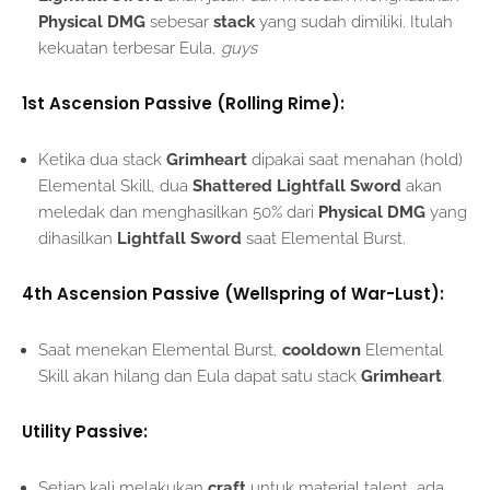
Physical DMG
sebesar
stack
yang sudah dimiliki. Itulah
kekuatan terbesar Eula,
guys
1st Ascension Passive (Rolling Rime):
Ketika dua stack
Grimheart
dipakai saat menahan (hold)
Elemental Skill, dua
Shattered Lightfall Sword
akan
meledak dan menghasilkan 50% dari
Physical DMG
yang
dihasilkan
Lightfall Sword
saat Elemental Burst.
4th Ascension Passive (Wellspring of War-Lust):
Saat menekan Elemental Burst,
cooldown
Elemental
Skill akan hilang dan Eula dapat satu stack
Grimheart
.
Utility Passive:
Setiap kali melakukan
craft
untuk material talent, ada