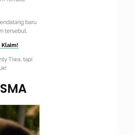
 pendatang baru
m tersebut.
 Klaim!
ty Tiwa, tapi
uk!
i SMA