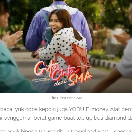
Gita Cinta dari SMA
 baca, yuk coba kepoin juga YODU E-money. Alat pemb
i penggemar berat game buat top up beli diamond da
o asyik hingga Rp 100 ribu? Download YODU segera