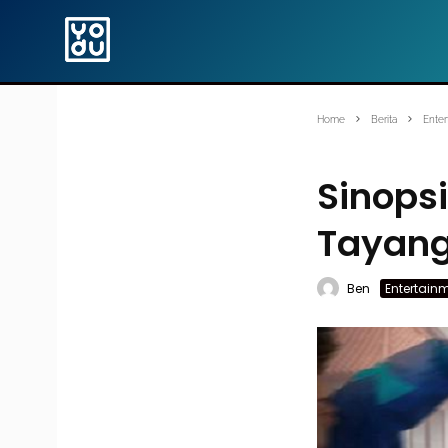
Home
Berita
Enter
Sinopsi
Tayang 
Ben
Entertain