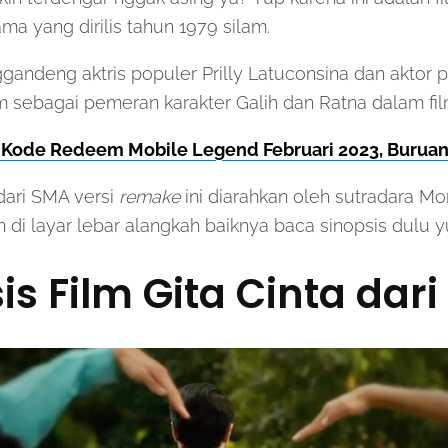
ma yang dirilis tahun 1979 silam.
gandeng aktris populer Prilly Latuconsina dan aktor
 sebagai pemeran karakter Galih dan Ratna dalam fil
 Kode Redeem Mobile Legend Februari 2023, Buruan
 dari SMA versi
remake
ini diarahkan oleh sutradara Mon
di layar lebar alangkah baiknya baca sinopsis dulu y
is Film Gita Cinta dar