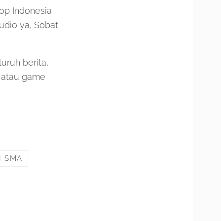
kop Indonesia
udio ya, Sobat
ruh berita,
, atau game
I SMA