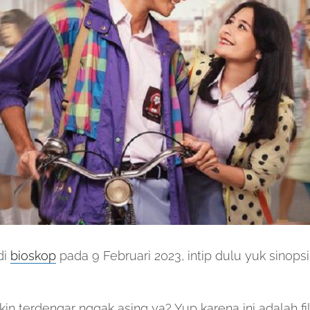
di
bioskop
pada 9 Februari 2023, intip dulu yuk sinopsis
n terdengar nggak asing ya? Yup karena ini adalah f