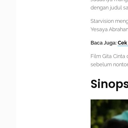
dengan judul sa
Starvision meng
Yesaya Abraham
Baca Juga:
Cek
Film Gita Cinta
sebelum nonton 
Sinops