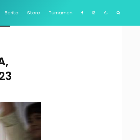
Berita
Store
Turnamen
A,
023