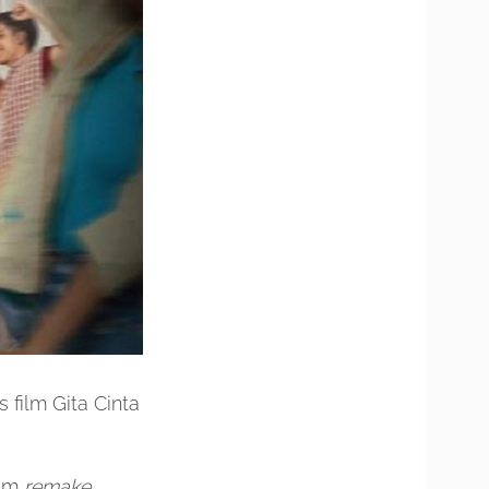
 film Gita Cinta
ilm
remake