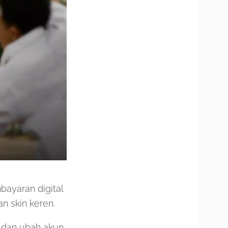
ayaran digital
n skin keren.
 dan ubah akun