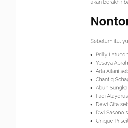
akan berakhir b
Nonton
Sebelum itu, yu
Prilly Latuco
Yesaya Abrah
Arla Ailani se
Chantiq Scha
Abun Sungka
Fadi Alaydru
Dewi Gita seb
Dwi Sasono s
Unique Prisci