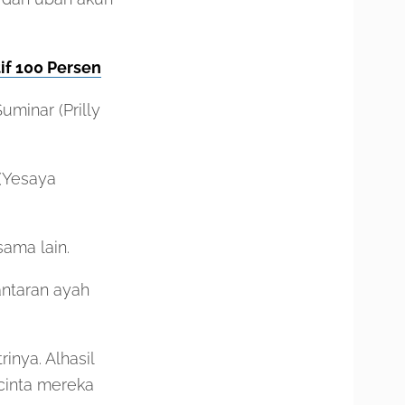
if 100 Persen
minar (Prilly
 (Yesaya
sama lain.
antaran ayah
nya. Alhasil
 cinta mereka