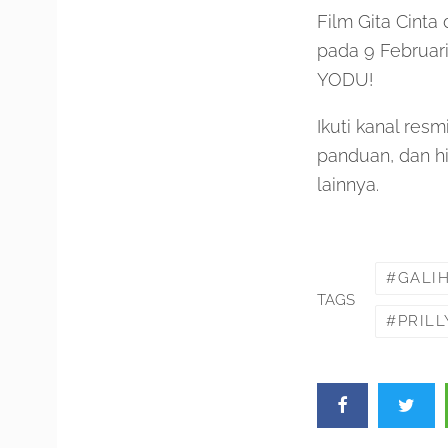
Film Gita Cinta
pada 9 Februari
YODU!
Ikuti kanal res
panduan, dan h
lainnya.
GALI
TAGS
PRIL