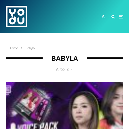
Home
Babyla
BABYLA
A to Z