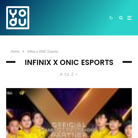
Home
Infinix x ONIC Esports
INFINIX X ONIC ESPORTS
A to Z