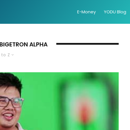
E-Money
YODU Blog
 BIGETRON ALPHA
 to Z