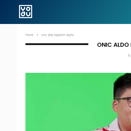
Home
onic aldo bigetron alpha
ONIC ALDO
A