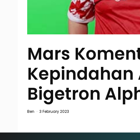
Mars Koment
Kepindahan 
Bigetron Alp
Ben
·
3 February 2023