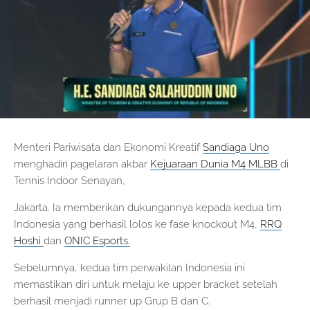
Menteri Pariwisata dan Ekonomi Kreatif
Sandiaga Uno
menghadiri pagelaran akbar
Kejuaraan Dunia M4 MLBB
di
Tennis Indoor Senayan,
Jakarta. Ia memberikan dukungannya kepada kedua tim
Indonesia yang berhasil lolos ke fase knockout M4,
RRQ
Hoshi
dan
ONIC Esports.
Sebelumnya, kedua tim perwakilan Indonesia ini
memastikan diri untuk melaju ke upper bracket setelah
berhasil menjadi runner up Grup B dan C.