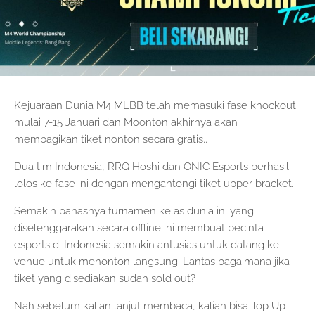
Kejuaraan Dunia M4 MLBB telah memasuki fase knockout
mulai 7-15 Januari dan Moonton akhirnya akan
membagikan tiket nonton secara gratis..
Dua tim Indonesia, RRQ Hoshi dan ONIC Esports berhasil
lolos ke fase ini dengan mengantongi tiket upper bracket.
Semakin panasnya turnamen kelas dunia ini yang
diselenggarakan secara offline ini membuat pecinta
esports di Indonesia semakin antusias untuk datang ke
venue untuk menonton langsung. Lantas bagaimana jika
tiket yang disediakan sudah sold out?
Nah sebelum kalian lanjut membaca, kalian bisa Top Up