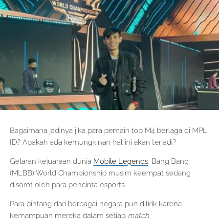
Bagaimana jadinya jika para pemain top M4 berlaga di MPL
ID? Apakah ada kemungkinan hal ini akan terjadi?
Gelaran kejuaraan dunia
Mobile Legends
: Bang Bang
(MLBB) World Championship musim keempat sedang
disorot oleh para pencinta esports.
Para bintang dari berbagai negara pun dilirik karena
kemampuan mereka dalam setiap
match
.