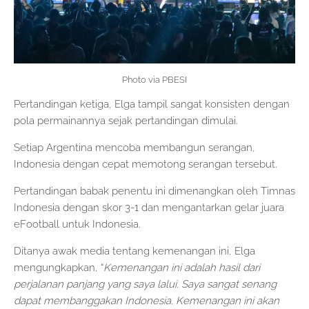
Photo via PBESI
Pertandingan ketiga, Elga tampil sangat konsisten dengan
pola permainannya sejak pertandingan dimulai.
Setiap Argentina mencoba membangun serangan,
Indonesia dengan cepat memotong serangan tersebut.
Pertandingan babak penentu ini dimenangkan oleh Timnas
Indonesia dengan skor 3-1 dan mengantarkan gelar juara
eFootball untuk Indonesia.
Ditanya awak media tentang kemenangan ini, Elga
mengungkapkan, “
Kemenangan ini adalah hasil dari
perjalanan panjang yang saya lalui. Saya sangat senang
dapat membanggakan Indonesia. Kemenangan ini akan