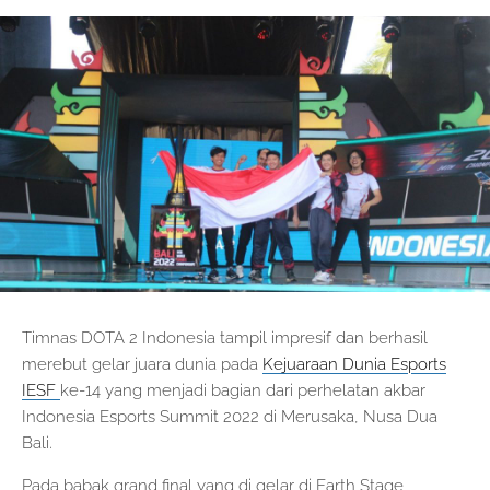
Timnas DOTA 2 Indonesia tampil impresif dan berhasil
merebut gelar juara dunia pada
Kejuaraan Dunia Esports
IESF
ke-14 yang menjadi bagian dari perhelatan akbar
Indonesia Esports Summit 2022 di Merusaka, Nusa Dua
Bali.
Pada babak grand final yang di gelar di Earth Stage,