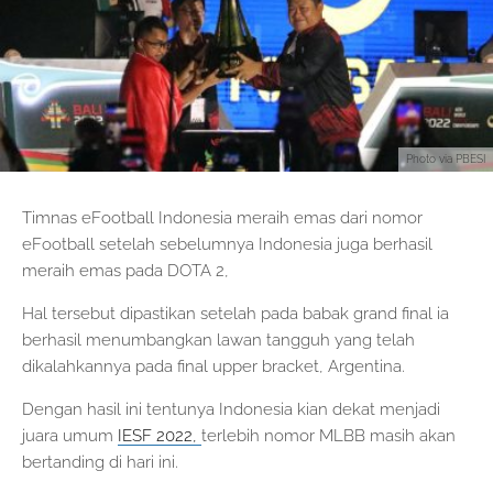
Photo via PBESI
Timnas eFootball Indonesia meraih emas dari nomor
eFootball setelah sebelumnya Indonesia juga berhasil
meraih emas pada DOTA 2,
Hal tersebut dipastikan setelah pada babak grand final ia
berhasil menumbangkan lawan tangguh yang telah
dikalahkannya pada final upper bracket, Argentina.
Dengan hasil ini tentunya Indonesia kian dekat menjadi
juara umum
IESF 2022,
terlebih nomor MLBB masih akan
bertanding di hari ini.