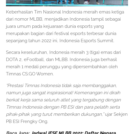
Keberhasilan Tim Nasional Indonesia meraih emas ketiga
dari nomor MLBB, menjadikan Indonesia tampil sebagai
juara umum pada kejuaraan dunia esports yang
merupakan bagian dari festival esports terbesar dunia
sepanjang tahun 2022 ini, Indonesia Esports Summit.
Secara keseluruhan, Indonesia meraih 3 (tiga) emas dari
DOTA 2, eFootball, dan MLBB. Indonesia juga berhasil
meraih 1 medali perunggu yang dipersembahkan oleh
Timnas CS:GO Women.
“Prestasi Timnas Indonesia tidak saja membanggakan,
namun juga sangat inspirasional! Kemenangan ini diraih
berkat kerja sama seluruh atlet yang tergabung dengan
Timnas Indonesia dengan PB ESI dan para pelatih serta
pihak-pihak yang turut memberikan dukungan,”
ujar Sekjen
PB ESI Frengky Ong.
Baca Juga:
Jadwal IESF MLBB 2022: Daftar Negara,