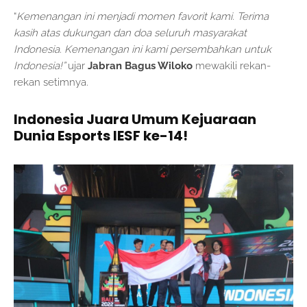
“
Kemenangan ini menjadi momen favorit kami. Terima
kasih atas dukungan dan doa seluruh masyarakat
Indonesia. Kemenangan ini kami persembahkan untuk
Indonesia!”
ujar
Jabran Bagus Wiloko
mewakili rekan-
rekan setimnya.
Indonesia Juara Umum Kejuaraan
Dunia Esports IESF ke-14!