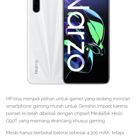
HP bisa menjadi pilihan untuk gamer yang sedang mencari
smartphone gaming murah untuk Genshin Impact karena
ponsel ini telah dibekali dengan chipset MediaTek Helio
G90T yang memang dirancang khusus gaming.
Meski hanya berbekal baterai sebesar 4.300 mAh, tetapi