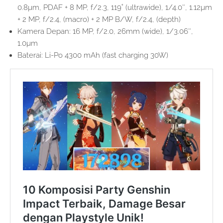
0.8µm, PDAF + 8 MP, f/2.3, 119˚ (ultrawide), 1/4.0″, 1.12µm
+ 2 MP, f/2.4, (macro) + 2 MP B/W, f/2.4, (depth)
Kamera Depan: 16 MP, f/2.0, 26mm (wide), 1/3.06″,
1.0µm
Baterai: Li-Po 4300 mAh (fast charging 30W)