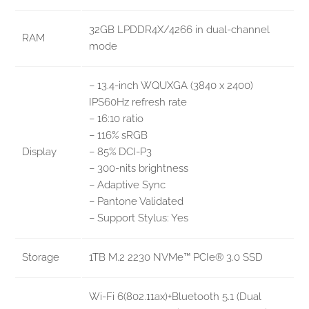
32GB LPDDR4X/4266 in dual-channel
RAM
mode
– 13.4-inch WQUXGA (3840 x 2400)
IPS60Hz refresh rate
– 16:10 ratio
– 116% sRGB
Display
– 85% DCI-P3
– 300-nits brightness
– Adaptive Sync
– Pantone Validated
– Support Stylus: Yes
Storage
1TB M.2 2230 NVMe™ PCIe® 3.0 SSD
Wi-Fi 6(802.11ax)+Bluetooth 5.1 (Dual