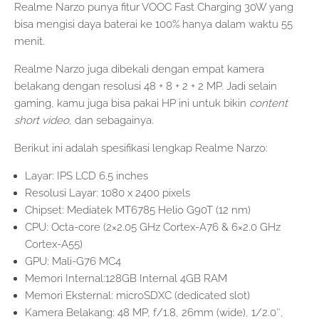
Realme Narzo punya fitur VOOC Fast Charging 30W yang
bisa mengisi daya baterai ke 100% hanya dalam waktu 55
menit.
Realme Narzo juga dibekali dengan empat kamera
belakang dengan resolusi 48 + 8 + 2 + 2 MP. Jadi selain
gaming, kamu juga bisa pakai HP ini untuk bikin
content
short video
, dan sebagainya.
Berikut ini adalah spesifikasi lengkap Realme Narzo:
Layar: IPS LCD 6.5 inches
Resolusi Layar: 1080 x 2400 pixels
Chipset: Mediatek MT6785 Helio G90T (12 nm)
CPU: Octa-core (2×2.05 GHz Cortex-A76 & 6×2.0 GHz
Cortex-A55)
GPU: Mali-G76 MC4
Memori Internal:128GB Internal 4GB RAM
Memori Eksternal: microSDXC (dedicated slot)
Kamera Belakang: 48 MP, f/1.8, 26mm (wide), 1/2.0″,