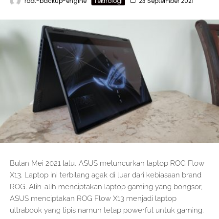
root-backup-engine
Teknologi
23 September 2021
Bulan Mei 2021 lalu, ASUS meluncurkan laptop ROG Flow
X13. Laptop ini terbilang agak di luar dari kebiasaan brand
ROG. Alih-alih menciptakan laptop gaming yang bongsor,
ASUS menciptakan ROG Flow X13 menjadi laptop
ultrabook yang tipis namun tetap powerful untuk gaming.