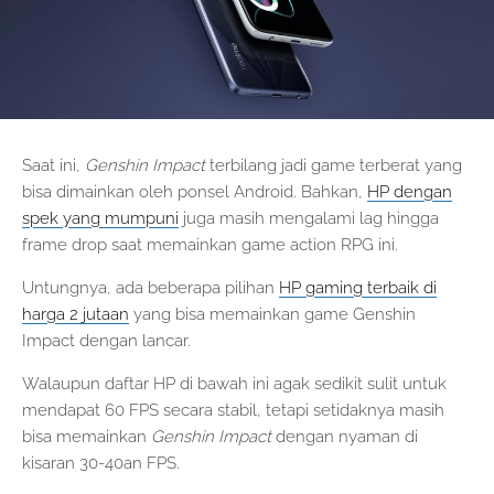
Saat ini,
Genshin Impact
terbilang jadi game terberat yang
bisa dimainkan oleh ponsel Android. Bahkan,
HP dengan
spek yang mumpuni
juga masih mengalami lag hingga
frame drop saat memainkan game action RPG ini.
Untungnya, ada beberapa pilihan
HP gaming terbaik di
harga 2 jutaan
yang bisa memainkan game Genshin
Impact dengan lancar.
Walaupun daftar HP di bawah ini agak sedikit sulit untuk
mendapat 60 FPS secara stabil, tetapi setidaknya masih
bisa memainkan
Genshin Impact
dengan nyaman di
kisaran 30-40an FPS.