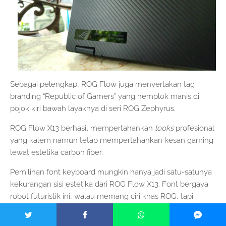
Sebagai pelengkap, ROG Flow juga menyertakan tag
branding “Republic of Gamers” yang nemplok manis di
pojok kiri bawah layaknya di seri ROG Zephyrus.
ROG Flow X13 berhasil mempertahankan
looks
profesional
yang kalem namun tetap mempertahankan kesan gaming
lewat estetika carbon fiber.
Pemilihan font keyboard mungkin hanya jadi satu-satunya
kekurangan sisi estetika dari ROG Flow X13. Font bergaya
robot futuristik ini, walau memang ciri khas ROG, tapi
membuat ROG Flow X13 justru terlihat kurang modern
untuk zaman tahun 2021.