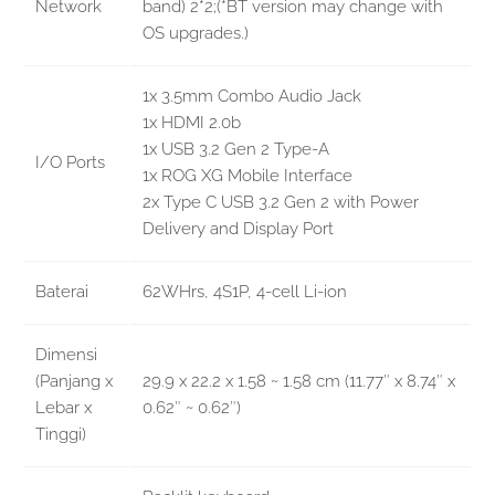
Network
band) 2*2;(*BT version may change with
OS upgrades.)
1x 3.5mm Combo Audio Jack
1x HDMI 2.0b
1x USB 3.2 Gen 2 Type-A
I/O Ports
1x ROG XG Mobile Interface
2x Type C USB 3.2 Gen 2 with Power
Delivery and Display Port
Baterai
62WHrs, 4S1P, 4-cell Li-ion
Dimensi
(Panjang x
29.9 x 22.2 x 1.58 ~ 1.58 cm (11.77″ x 8.74″ x
Lebar x
0.62″ ~ 0.62″)
Tinggi)