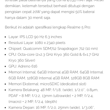
terletak pada baterainya yang cuma 4.035 mAh saja. Meski
demikian, kelemah tersebut berhasil ditutupi dengan
pengisian cepat 20W yang dapat mengisi 50% baterai
hanya dalam 30 menit saja.
Berikut ini adalah spesifikasi lengkap Realme 5 Pro:
Layar: IPS LCD 90 Hz 6.3 inches
Resolusi Layar: 1080 x 2340 pixels
Chipset: Qualcomm SDM712 Snapdragon 712 (10 nm)
CPU: Octa-core (2×2.3 GHz Kryo 360 Gold & 6×1.7 GHz
Kryo 360 Silver)
GPU: Adreno 616
Memori Internal: 64GB Internal 4GB RAM, 64GB Internal
6GB RAM, 128GB Internal 4GB RAM, 128GB 8GB RAM
Memori Eksternal: microSDXC (dedicated slot)
Kamera Belakang: 48 MP, f/1.8, (wide), 1/2.0″, 0.8µm,
PDAF + 8 MP, f/2.2, 13mm (ultrawide) + 2 MP, f/2.4,
(macro) + 2 MP, f/2.4, (depth)
Kamera Depan: 16 MP, f/2.0, 25mm (wide), 1/3.06″,