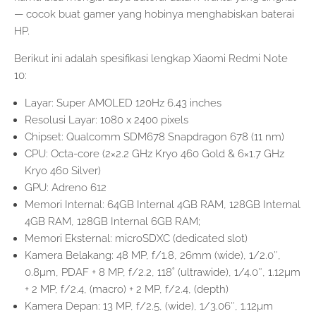
— cocok buat gamer yang hobinya menghabiskan baterai
HP.
Berikut ini adalah spesifikasi lengkap Xiaomi Redmi Note
10:
Layar: Super AMOLED 120Hz 6.43 inches
Resolusi Layar: 1080 x 2400 pixels
Chipset: Qualcomm SDM678 Snapdragon 678 (11 nm)
CPU: Octa-core (2×2.2 GHz Kryo 460 Gold & 6×1.7 GHz
Kryo 460 Silver)
GPU: Adreno 612
Memori Internal: 64GB Internal 4GB RAM, 128GB Internal
4GB RAM, 128GB Internal 6GB RAM;
Memori Eksternal: microSDXC (dedicated slot)
Kamera Belakang: 48 MP, f/1.8, 26mm (wide), 1/2.0″,
0.8µm, PDAF + 8 MP, f/2.2, 118˚ (ultrawide), 1/4.0″, 1.12µm
+ 2 MP, f/2.4, (macro) + 2 MP, f/2.4, (depth)
Kamera Depan: 13 MP, f/2.5, (wide), 1/3.06″, 1.12µm