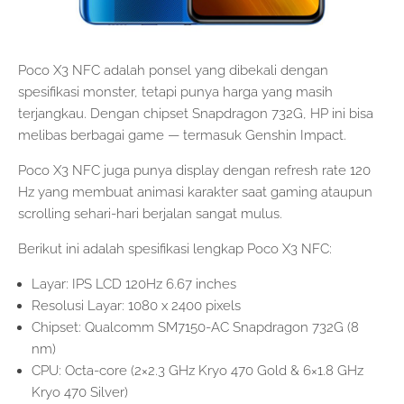
Poco X3 NFC adalah ponsel yang dibekali dengan
spesifikasi monster, tetapi punya harga yang masih
terjangkau. Dengan chipset Snapdragon 732G, HP ini bisa
melibas berbagai game — termasuk Genshin Impact.
Poco X3 NFC juga punya display dengan refresh rate 120
Hz yang membuat animasi karakter saat gaming ataupun
scrolling sehari-hari berjalan sangat mulus.
Berikut ini adalah spesifikasi lengkap Poco X3 NFC:
Layar: IPS LCD 120Hz 6.67 inches
Resolusi Layar: 1080 x 2400 pixels
Chipset: Qualcomm SM7150-AC Snapdragon 732G (8
nm)
CPU: Octa-core (2×2.3 GHz Kryo 470 Gold & 6×1.8 GHz
Kryo 470 Silver)