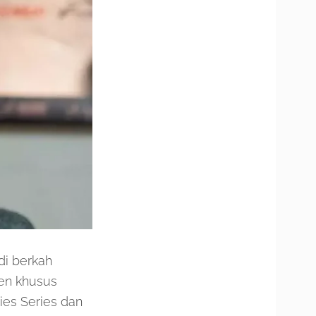
di berkah
men khusus
ies Series dan