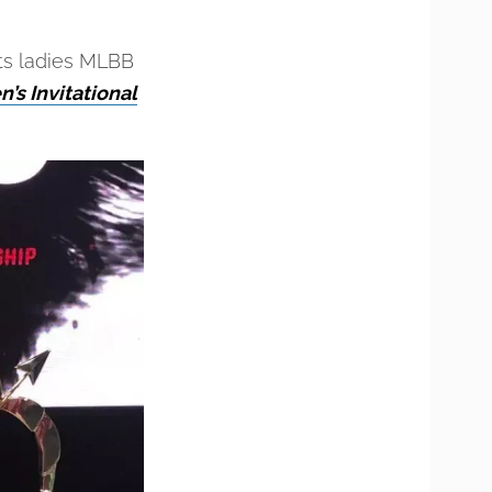
ts ladies MLBB
s Invitational