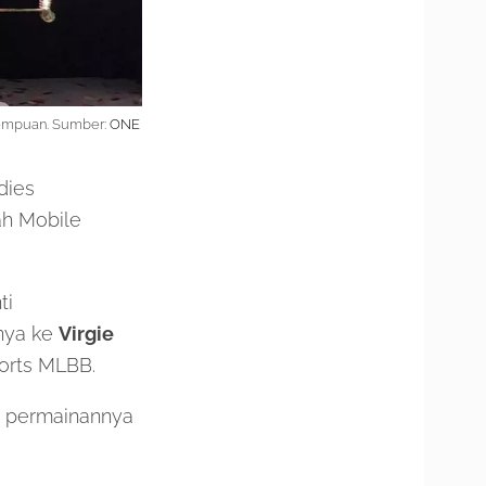
erempuan. Sumber:
ONE
dies
ah Mobile
ti
nya ke
Virgie
orts MLBB.
ti permainannya