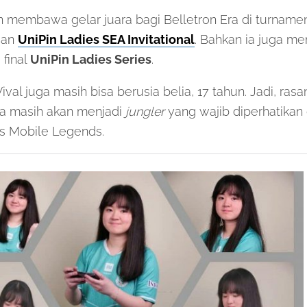
n membawa gelar juara bagi Belletron Era di turname
an
UniPin Ladies SEA Invitational
. Bahkan ia juga m
 final
UniPin Ladies Series
.
ival juga masih bisa berusia belia, 17 tahun. Jadi, ras
ia masih akan menjadi
jungler
yang wajib diperhatikan
es Mobile Legends.