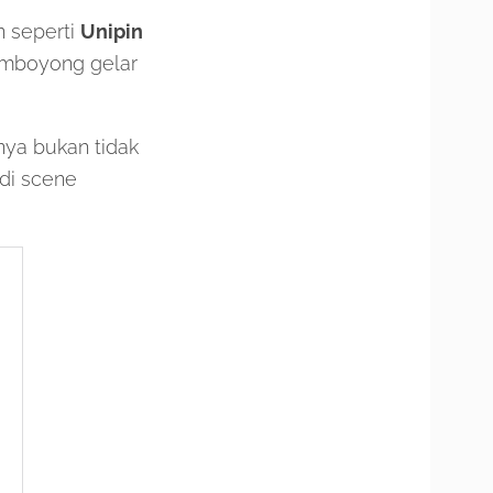
n seperti
Unipin
emboyong gelar
anya bukan tidak
 di scene