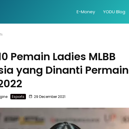
E-Money
YODU Blog
ts
 10 Pemain Ladies MLBB
sia yang Dinanti Permai
2022
gine
Esports
29 December 2021