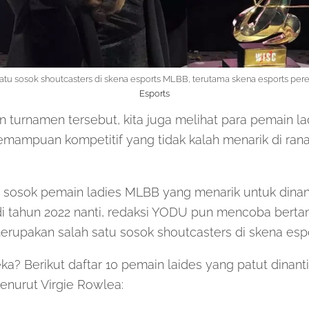
 satu sosok shoutcasters di skena esports MLBB, terutama skena esports p
Esports
n turnamen tersebut, kita juga melihat para pemain la
mampuan kompetitif yang tidak kalah menarik di ran
 sosok pemain ladies MLBB yang menarik untuk dinan
i tahun 2022 nanti, redaksi YODU pun mencoba berta
rupakan salah satu sosok shoutcasters di skena esp
ka? Berikut daftar 10 pemain laides yang patut dinan
enurut Virgie Rowlea: