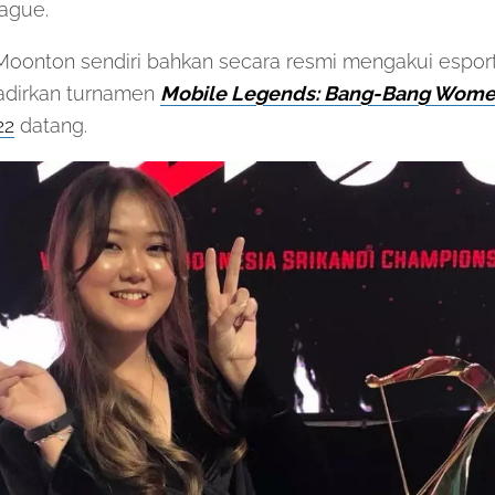
ague.
 Moonton sendiri bahkan secara resmi mengakui espor
dirkan turnamen
Mobile Legends: Bang-Bang Women’
22
datang.