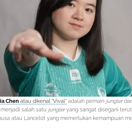
cia Chen
atau dikenal “Vival”
adalah pemain
jungler
dar
 menjadi salah satu
jungler
yang sangat disegani teru
usa atau Lancelot yang memerlukan kemampuan me