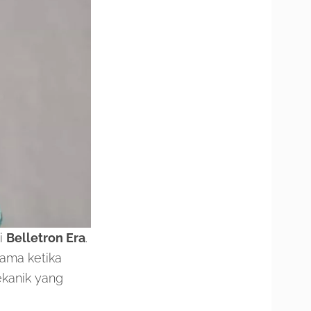
i
Belletron Era
.
tama ketika
kanik yang