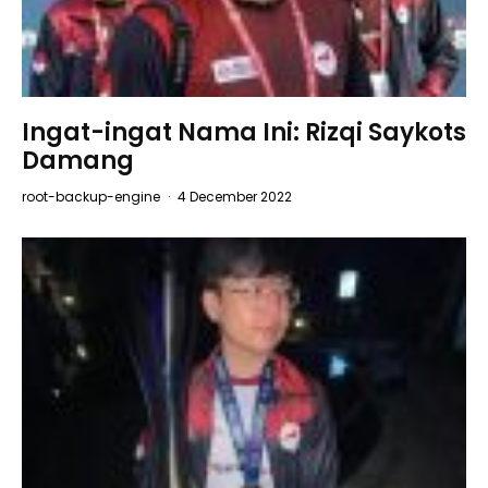
Ingat-ingat Nama Ini: Rizqi Saykots
Damang
root-backup-engine
·
4 December 2022