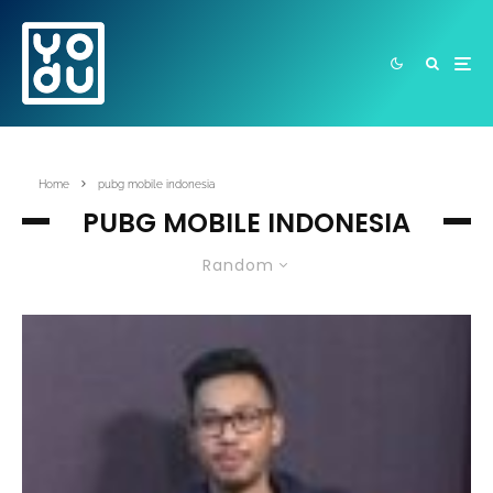
Home
pubg mobile indonesia
PUBG MOBILE INDONESIA
Random