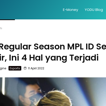
E-Money
YODU Blog
ts
Regular Season MPL ID S
r, Ini 4 Hal yang Terjadi
gine
Esports
11 April 2022