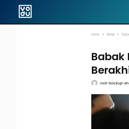
Home
Berita
Espor
Babak 
Berakhi
root-backup-en