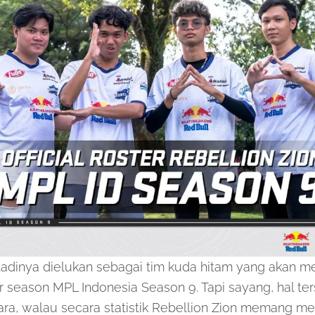
adinya dielukan sebagai tim kuda hitam yang akan me
r season MPL Indonesia Season 9. Tapi sayang, hal te
ara, walau secara statistik Rebellion Zion memang m