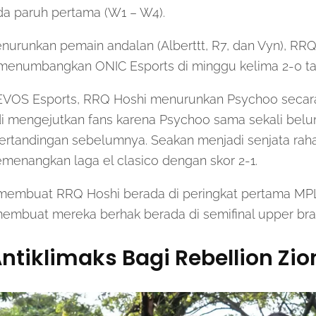
a paruh pertama (W1 – W4).
nurunkan pemain andalan (Alberttt, R7, dan Vyn), RR
menumbangkan ONIC Esports di minggu kelima 2-0 ta
EVOS Esports, RRQ Hoshi menurunkan Psychoo secar
di mengejutkan fans karena Psychoo sama sekali belu
ertandingan sebelumnya. Seakan menjadi senjata rah
menangkan laga el clasico dengan skor 2-1.
 membuat RRQ Hoshi berada di peringkat pertama MPL
embuat mereka berhak berada di semifinal upper brac
 Antiklimaks Bagi Rebellion Zio