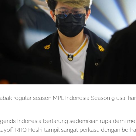
abak regular season MPL Indonesia Season 9 usai har
egends Indonesia bertarung sedemikian rupa demi m
layoff. RRQ Hoshi tampil sangat perkasa dengan berha