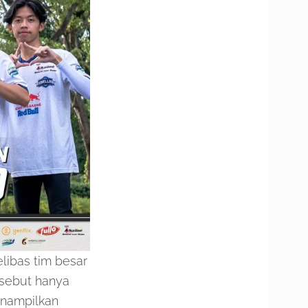
libas tim besar
rsebut hanya
enampilkan