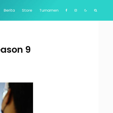
Berita
Store
Turnamen
eason 9