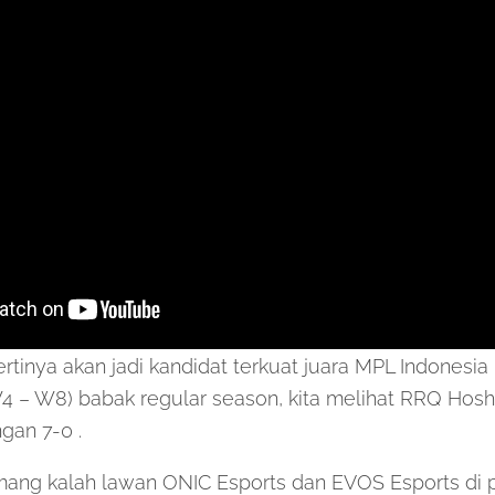
rtinya akan jadi kandidat terkuat juara MPL Indonesia 
4 – W8) babak regular season, kita melihat RRQ Hos
gan 7-0 .
ng kalah lawan ONIC Esports dan EVOS Esports di