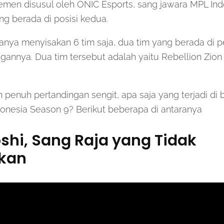
men disusul oleh ONIC Esports, sang jawara MPL In
g berada di posisi kedua.
anya menyisakan 6 tim saja, dua tim yang berada di p
ngannya. Dua tim tersebut adalah yaitu Rebellion Zi
 penuh pertandingan sengit, apa saja yang terjadi di 
onesia Season 9? Berikut beberapa di antaranya
oshi, Sang Raja yang Tidak
ikan