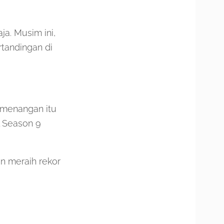
a. Musim ini,
tandingan di
emenangan itu
L Season 9
an meraih rekor