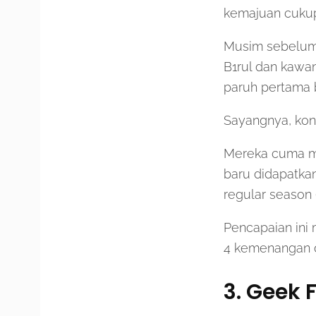
kemajuan cukup
Musim sebelumn
B1rul dan kawa
paruh pertama 
Sayangnya, kon
Mereka cuma me
baru didapatka
regular season (
Pencapaian ini 
4 kemenangan da
3. Geek 