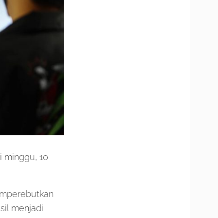
i minggu, 10
emperebutkan
sil menjadi