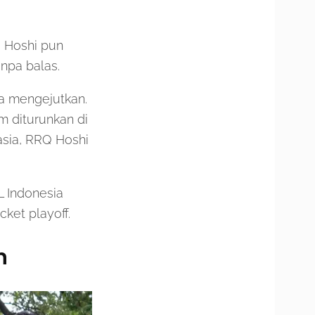
Q Hoshi pun
npa balas.
a mengejutkan.
m diturunkan di
asia, RRQ Hoshi
 Indonesia
ket playoff.
n