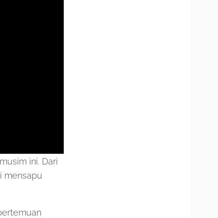
musim ini. Dari
hi mensapu
 pertemuan