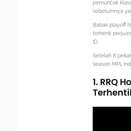
pemuncak klase
sebelumnya yan
Babak playoff h
terhenti perjua
ID.
Setelah 8 pekan
season MPL Ind
1. RRQ H
Terhent