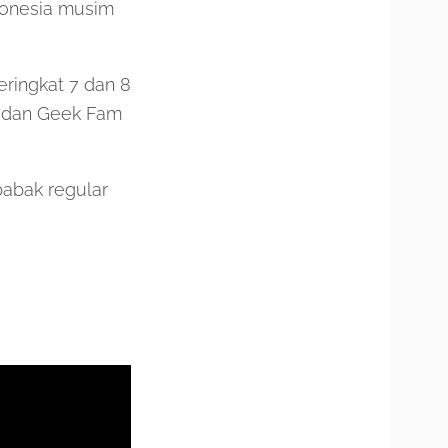
donesia musim
eringkat 7 dan 8
on dan Geek Fam
babak regular