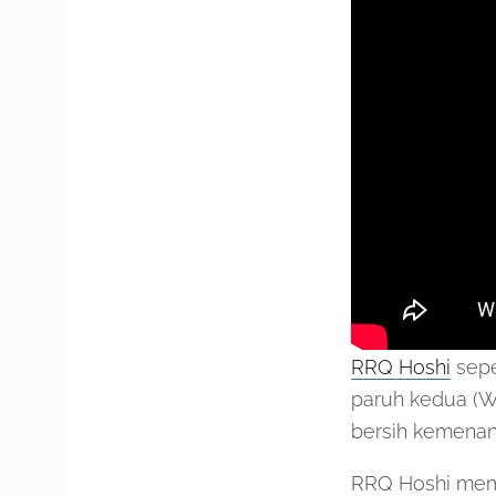
RRQ Hoshi
sepe
paruh kedua (W
bersih kemenan
RRQ Hoshi mema