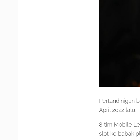
Pertandinigan b
April 2022 lalu.
8 tim Mobile L
slot ke babak p