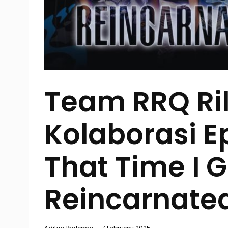
Team RRQ Ril
Kolaborasi E
That Time I G
Reincarnated