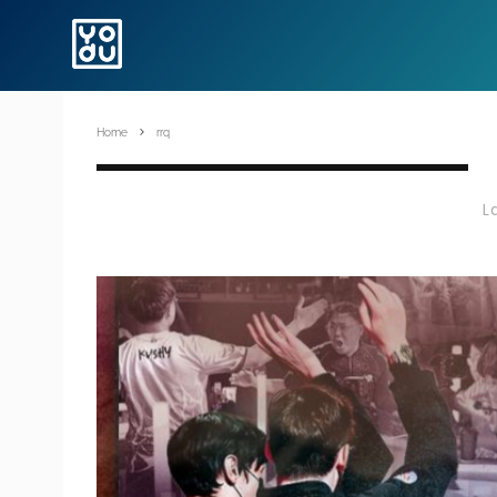
Home
rrq
L