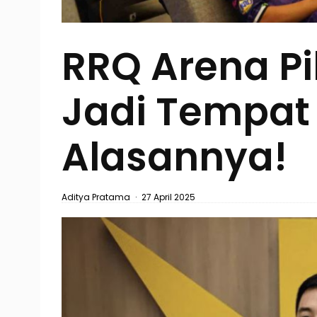
RRQ Arena P
Jadi Tempat 
Alasannya!
Aditya Pratama
·
27 April 2025