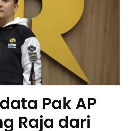
odata Pak AP
g Raja dari