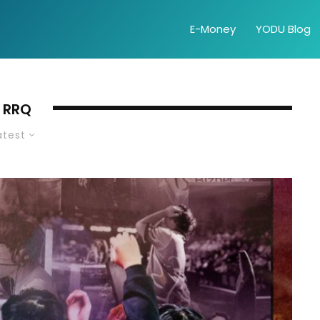
E-Money
YODU Blog
RRQ
atest